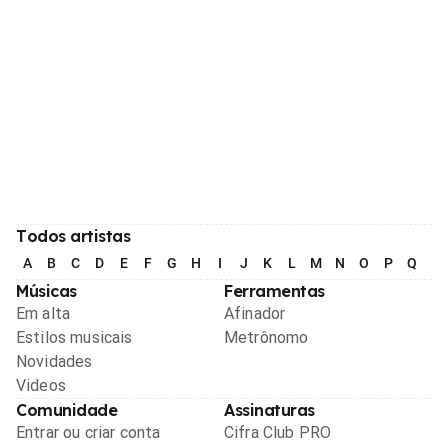
Todos artistas
A
B
C
D
E
F
G
H
I
J
K
L
M
N
O
P
Q
R
Músicas
Ferramentas
Em alta
Afinador
Estilos musicais
Metrônomo
Novidades
Videos
Comunidade
Assinaturas
Entrar ou criar conta
Cifra Club PRO