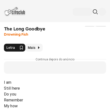
The Long Goodbye
Mídia
Drowning Fish
Letra
Mais
Continua depois do anúncio
I am
Still here
Do you
Remember
My how