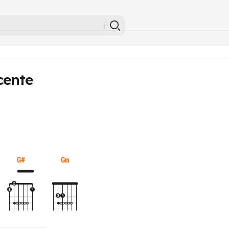
cente
G#
Gm