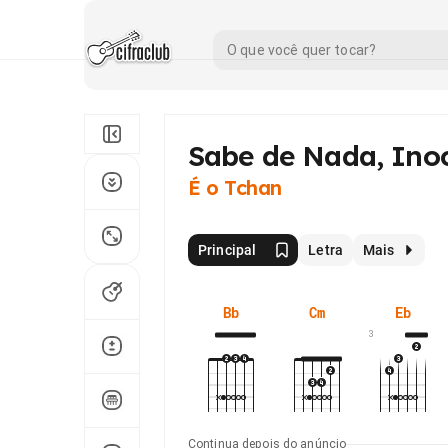
Sabe de Nada, Ino
É o Tchan
Principal
Letra
Mais
Bb
Cm
Eb
3
Continua depois do anúncio