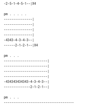
---------------|   

---------------|   

---------------|   

---------------|   

-4343-4-3-4-3--|   

-----------------------| 

-----------------------| 

-----------------------| 

-----------------------| 

-434343434343-4-3-4-3--| 

-------------------------------------
