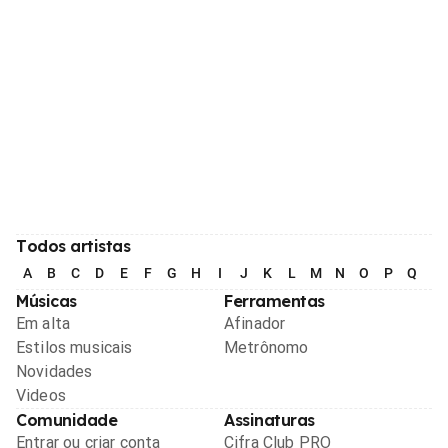
Todos artistas
A
B
C
D
E
F
G
H
I
J
K
L
M
N
O
P
Q
R
Músicas
Ferramentas
Em alta
Afinador
Estilos musicais
Metrônomo
Novidades
Videos
Comunidade
Assinaturas
Entrar ou criar conta
Cifra Club PRO