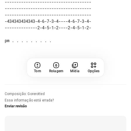
-------------------------------------

-------------------------------------

-------------------------------------

-434343434343-4-6-7-3-4----4-6-7-3-4-

Tom
Rolagem
Mídia
Opções
Composição
:
Gorerotted
Essa informação está errada?
Enviar revisão