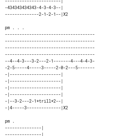
-----------------------|   

-434343434343-4-3-4-3--|   

-------------------------------------

-------------------------------------

-------------------------------------

-------------------------------------

--4--4-3---3-2---2-1-------4---4-4-3-

-2-5-----4-----3-----2-0-2---5-------

-|---------------------|   

-|---------------------|   

-|---------------------|   

-|---------------------|   

-|--3-2---2-1*trill*2--|   

---------------|   

---------------|   
