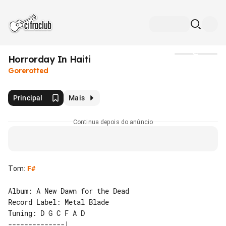
Horrorday In Haiti
Mídia
Gorerotted
Principal
Mais
Continua depois do anúncio
Tom
:
F#
Album: A New Dawn for the Dead

Record Label: Metal Blade

--------------|   
