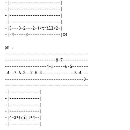
-|----------------------|   

-|----------------------|   

-|----------------------|   

-|----------------------|   

-|3---3-2---2-1*trill*2-|   

------------------------------------

----------------------8-7-----------

------------------4-5-----6-5-------

-4--7-6-3--7-6-4--------------5-4---

----------------------------------3-

------------------------------------

-|-------------| 

-|-------------| 

-|-------------| 

-|-------------| 

-|4-3*trill*4--| 
