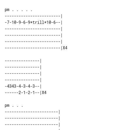
------------------------|   

-7-10-9-6-9*trill*10-6--|   

------------------------|   

------------------------|   

------------------------|   

---------------|   

---------------|   

---------------|   

---------------|   

-4343-4-3-4-3--|   

pm . . .

-----------------------|   

-----------------------|   

-----------------------|   
