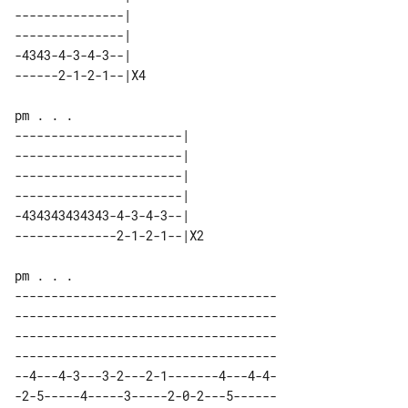
---------------|   

---------------|   

-4343-4-3-4-3--|   

pm . . .

-----------------------|   

-----------------------|   

-----------------------|   

-----------------------|   

-434343434343-4-3-4-3--|   

------------------------------------

------------------------------------

------------------------------------

------------------------------------

--4---4-3---3-2---2-1-------4---4-4-

-2-5-----4-----3-----2-0-2---5------
