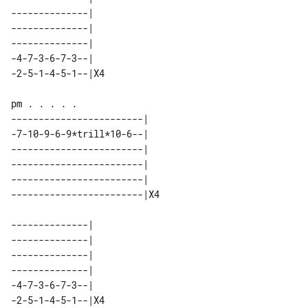
--------------|   

--------------|   

--------------|   

-4-7-3-6-7-3--|   

------------------------|   

-7-10-9-6-9*trill*10-6--|   

------------------------|   

------------------------|   

------------------------|   

--------------|   

--------------|   

--------------|   

--------------|   

-4-7-3-6-7-3--|   
