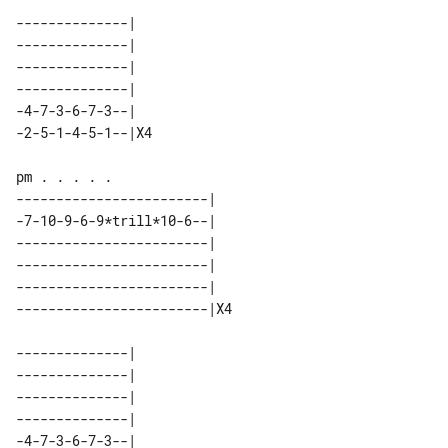
--------------|   

--------------|   

--------------|   

--------------|   

-4-7-3-6-7-3--|   

------------------------|   

-7-10-9-6-9*trill*10-6--|   

------------------------|   

------------------------|   

------------------------|   

--------------|   

--------------|   

--------------|   

--------------|   

-4-7-3-6-7-3--|   
