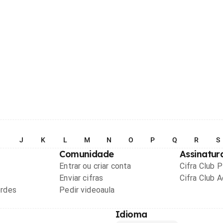
I
J
K
L
M
N
O
P
Q
R
S
Comunidade
Assinatur
Entrar ou criar conta
Cifra Club 
Enviar cifras
Cifra Club 
ordes
Pedir videoaula
Idioma