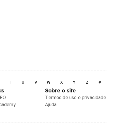
T
U
V
W
X
Y
Z
#
as
Sobre o site
PRO
Termos de uso e privacidade
Academy
Ajuda