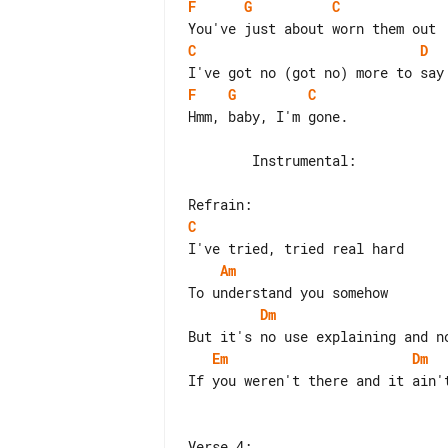
F
G
C
C
D
F
G
C
Hmm, baby, I'm gone.

        Instrumental:

C
Am
Dm
Em
Dm
If you weren't there and it ain't