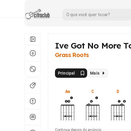
Ive Got No More T
Grass Roots
Principal
Mais
Am
C
D
Continua depois do anúncio