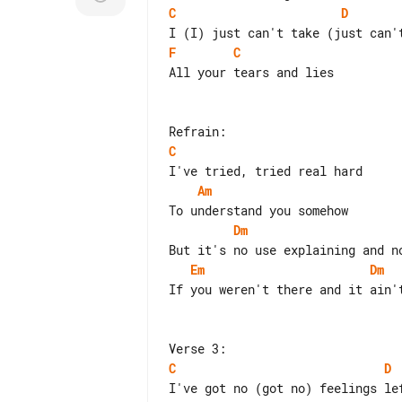
C
D
F
C
All your tears and lies

C
Am
Dm
Em
Dm
If you weren't there and it ain't
C
D