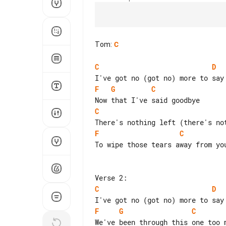
Tom
:
C
C
D
F
G
C
C
F
C
To wipe those tears away from you
C
D
F
G
C