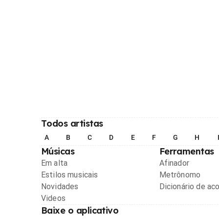
Todos artistas
A
B
C
D
E
F
G
H
Músicas
Ferramentas
Em alta
Afinador
Estilos musicais
Metrônomo
Novidades
Dicionário de ac
Videos
Baixe o aplicativo