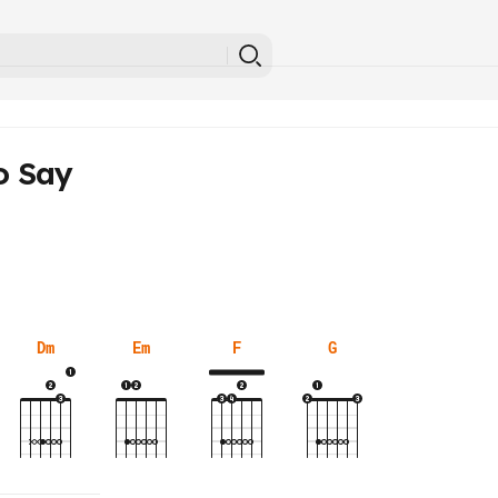
o Say
Dm
Em
F
G