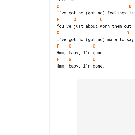
C
D
F
G
C
C
D
F
G
C
F
G
C