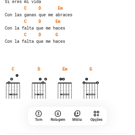
C
D
Em
C
D
Em
C
D
G
Con la falta que me haces

C
D
Em
G
Tom
Rolagem
Mídia
Opções