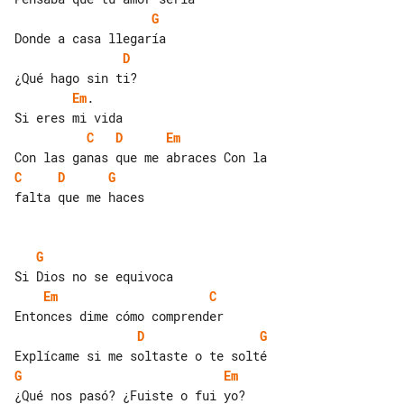
G
D
Em
.

C
D
Em
C
D
G
falta que me haces

G
Em
C
D
G
G
Em