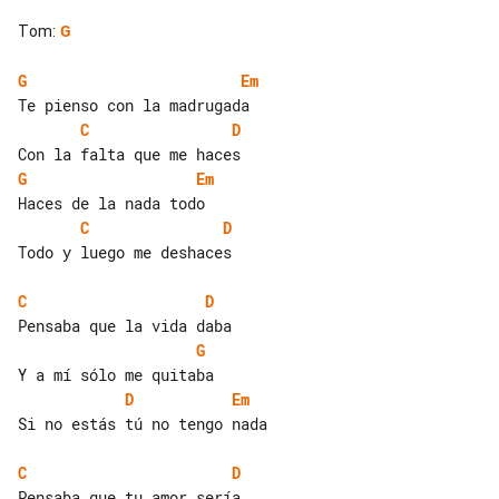
Tom
:
G
G
Em
C
D
G
Em
C
D
Todo y luego me deshaces

C
D
G
D
Em
Si no estás tú no tengo nada

C
D