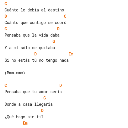
C
D
C
C
D
G
D
Em
Si no estás tú no tengo nada

(Mmm-mmm)

C
D
G
D
Em