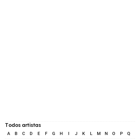
Todos artistas
A
B
C
D
E
F
G
H
I
J
K
L
M
N
O
P
Q
R