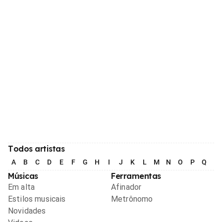
Todos artistas
A
B
C
D
E
F
G
H
I
J
K
L
M
N
O
P
Q
R
Músicas
Ferramentas
Em alta
Afinador
Estilos musicais
Metrônomo
Novidades