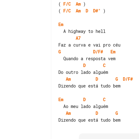
( 
F/C
Am
( 
F/C
Am
D
D#°
 )

Em
A7
G
D/F#
Em
D
C
Am
D
G
D/F#
Dizendo que está tudo bem

Em
D
C
Am
D
G