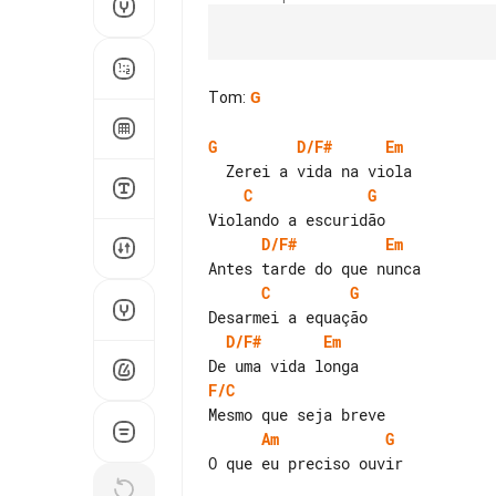
Tom
:
G
G
D/F#
Em
C
G
D/F#
Em
C
G
D/F#
Em
F/C
Am
G
O que eu preciso ouvir
