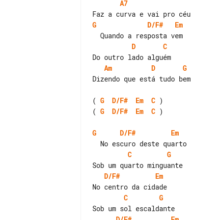
A7
G
D/F#
Em
D
C
Am
D
G
Dizendo que está tudo bem

( 
G
D/F#
Em
C
( 
G
D/F#
Em
C
 )

G
D/F#
Em
C
G
D/F#
Em
C
G
D/F#
Em