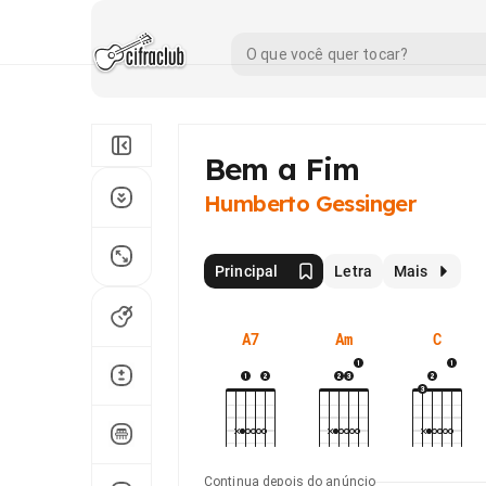
Bem a Fim
Humberto Gessinger
Principal
Letra
Mais
A7
Am
C
Continua depois do anúncio