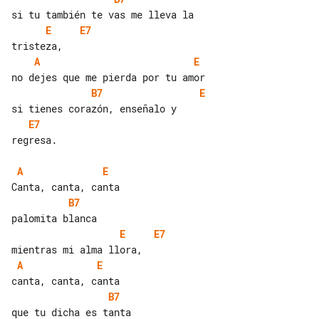
E
E7
A
E
B7
E
E7
regresa.

A
E
B7
E
E7
A
E
B7