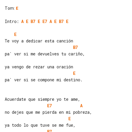
Tom
:
E
Intro: 
A
E
B7
E
E7
A
E
B7
E
E
B7
pa' ver si me devuelves tu cariño,

E
pa' ver si se compone mi destino.

E7
A
E
B7