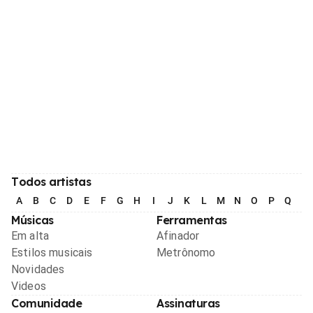
Todos artistas
A
B
C
D
E
F
G
H
I
J
K
L
M
N
O
P
Q
R
Músicas
Ferramentas
Em alta
Afinador
Estilos musicais
Metrônomo
Novidades
Videos
Comunidade
Assinaturas