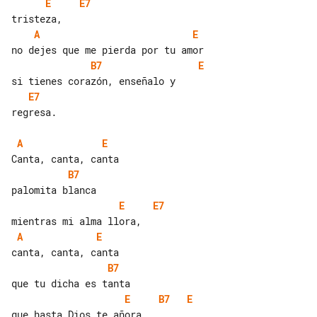
E
E7
A
E
B7
E
E7
regresa.

A
E
B7
E
E7
A
E
B7
E
B7
E
que hasta Dios te añora.
