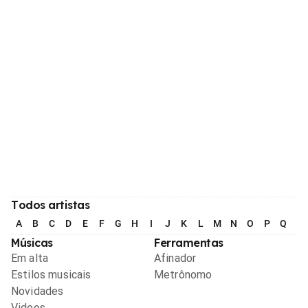
Todos artistas
A
B
C
D
E
F
G
H
I
J
K
L
M
N
O
P
Q
R
Músicas
Ferramentas
Em alta
Afinador
Estilos musicais
Metrônomo
Novidades
Videos