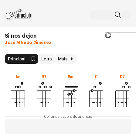
Si nos dejan
José Alfredo Jiménez
Principal
Letra
Mais
Am
B7
Bm
C
D7
Continua depois do anúncio