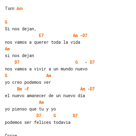
Tom
:
Am
G
E7
Am
 -
D7
Am
D7
G
   - 
D7
G
Am
Bm
 -
F
Am
 -
D7
Am
D7
G
D7
podemos ser felices todavia
