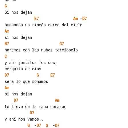
G
E7
Am
 -
D7
Am
B7
G7
C
y ahi juntitos los dos,

D7
G
E7
Am
D7
Am
D7
G
  -
D7
G
  -
D7