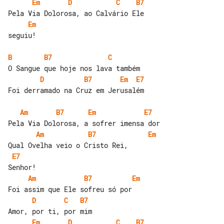
Em
D
C
B7
Em
seguiu!

B
B7
C
D
B7
Em
E7
Foi derramado na Cruz em Jerusalém

Am
B7
Em
E7
Am
B7
Em
E7
Am
B7
Em
D
C
B7
Em
D
C
B7