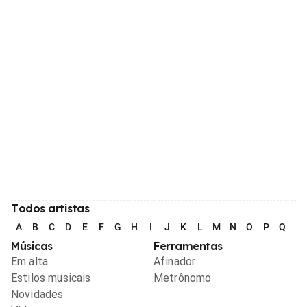
Todos artistas
A
B
C
D
E
F
G
H
I
J
K
L
M
N
O
P
Q
R
Músicas
Ferramentas
Em alta
Afinador
Estilos musicais
Metrônomo
Novidades