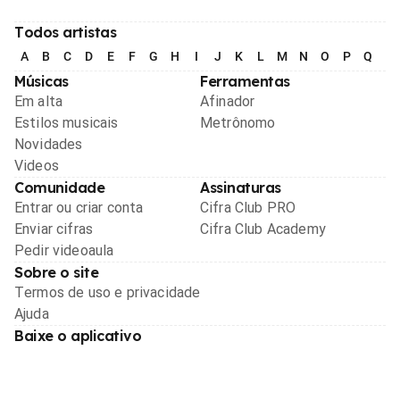
Todos artistas
A
B
C
D
E
F
G
H
I
J
K
L
M
N
O
P
Q
R
Músicas
Ferramentas
Em alta
Afinador
Estilos musicais
Metrônomo
Novidades
Videos
Comunidade
Assinaturas
Entrar ou criar conta
Cifra Club PRO
Enviar cifras
Cifra Club Academy
Pedir videoaula
Sobre o site
Termos de uso e privacidade
Ajuda
Baixe o aplicativo