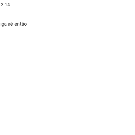
 2.14
liga aê então