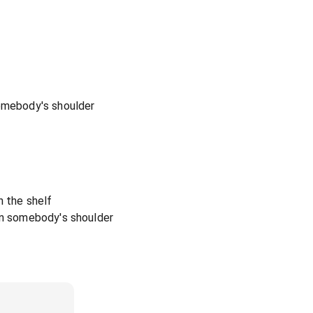
somebody's shoulder
n the shelf
on somebody's shoulder