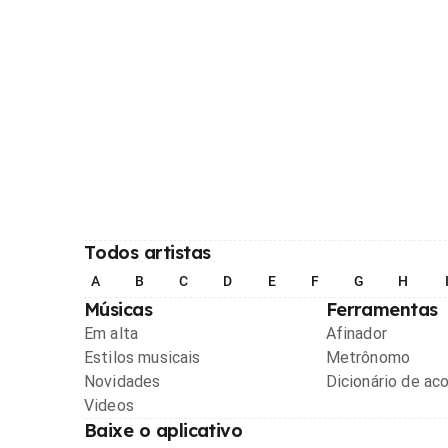
Todos artistas
A
B
C
D
E
F
G
H
Músicas
Ferramentas
Em alta
Afinador
Estilos musicais
Metrônomo
Novidades
Dicionário de ac
Videos
Baixe o aplicativo