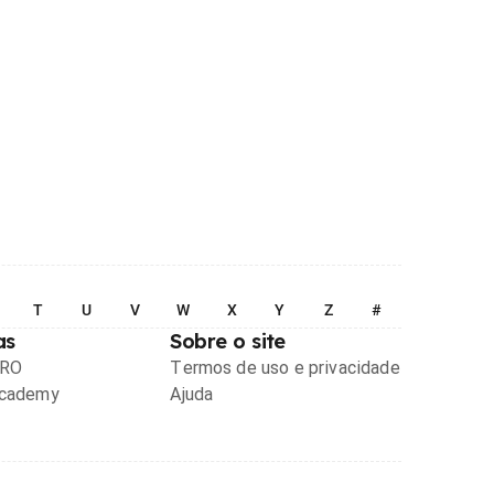
T
U
V
W
X
Y
Z
#
as
Sobre o site
PRO
Termos de uso e privacidade
Academy
Ajuda