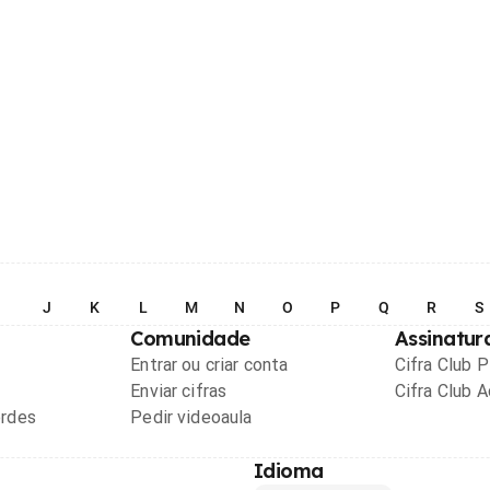
I
J
K
L
M
N
O
P
Q
R
S
Comunidade
Assinatur
Entrar ou criar conta
Cifra Club 
Enviar cifras
Cifra Club 
ordes
Pedir videoaula
Idioma