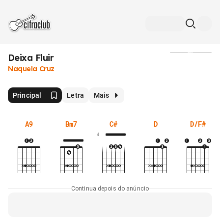
Deixa Fluir
Mídia
Naquela Cruz
Principal
Letra
Mais
A9
Bm7
C#
D
D/F#
4
Continua depois do anúncio