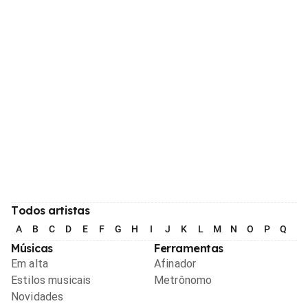
Todos artistas
A
B
C
D
E
F
G
H
I
J
K
L
M
N
O
P
Q
R
Músicas
Ferramentas
Em alta
Afinador
Estilos musicais
Metrônomo
Novidades