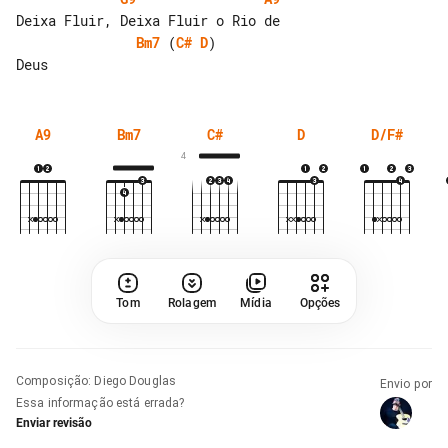
Bm7
 (
C#
D
)

A9
Bm7
C#
D
D/F#
4
Tom
Rolagem
Mídia
Opções
Composição
:
Diego Douglas
Envio por
Essa informação está errada?
Enviar revisão