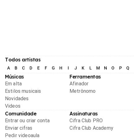
Todos artistas
A
B
C
D
E
F
G
H
I
J
K
L
M
N
O
P
Q
R
Músicas
Ferramentas
Em alta
Afinador
Estilos musicais
Metrônomo
Novidades
Videos
Comunidade
Assinaturas
Entrar ou criar conta
Cifra Club PRO
Enviar cifras
Cifra Club Academy
Pedir videoaula