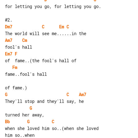
for letting you go, for letting you go.

Dm7
C
Em
C
Am7
Cm
Em7
F
Fm
fame..fool's hall

G
C
Am7
G
Bb
G
C
when she loved him so..(when she loved 
