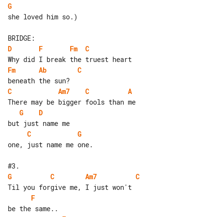
G
she loved him so.)

D
F
Fm
C
Fm
Ab
C
C
Am7
C
A
G
D
C
G
one, just name me one.

G
C
Am7
C
F