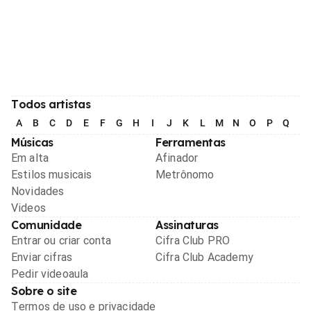
Todos artistas
A
B
C
D
E
F
G
H
I
J
K
L
M
N
O
P
Q
R
Músicas
Ferramentas
Em alta
Afinador
Estilos musicais
Metrônomo
Novidades
Videos
Comunidade
Assinaturas
Entrar ou criar conta
Cifra Club PRO
Enviar cifras
Cifra Club Academy
Pedir videoaula
Sobre o site
Termos de uso e privacidade