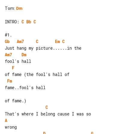
Tom
:
Dm
INTRO: 
C
Bb
C
Gb
Am7
C
Em
C
Am7
Dm
F
Fm
fame..fool's hall

C
A
D
G