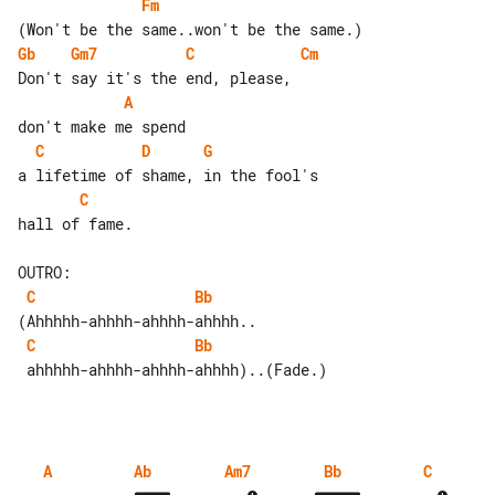
Fm
Gb
Gm7
C
Cm
A
C
D
G
C
hall of fame.

C
Bb
C
Bb
 ahhhhh-ahhhh-ahhhh-ahhhh)..(Fade.)

A
Ab
Am7
Bb
C