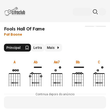
Fools Hall Of Fame
Mídia
Pat Boone
Principal
Letra
Mais
A
Ab
Am7
Bb
C
Continua depois do anúncio