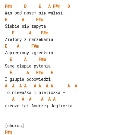
F#m
D
E
A
F#m
D
E
A
F#m
E
A
F#m
E
A
F#m
E
A
F#m
E
A
F#m
E
A
A
A
A
A
A
A
A
A
A
A
A
A
A
A
A
rzecze tak Andrzej Jegliczka

F#m