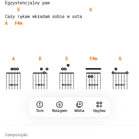
E
G
A
F#m
A
D
E
F#m
G
Tom
Rolagem
Mídia
Opções
Composição
: