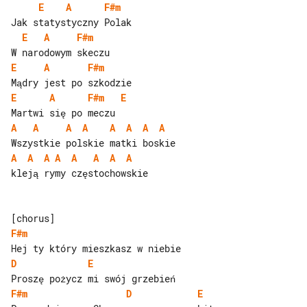
E
A
F#m
E
A
F#m
E
A
F#m
E
A
F#m
E
A
A
A
A
A
A
A
A
A
A
A
A
A
A
A
A
kleją rymy częstochowskie

F#m
D
E
F#m
D
E