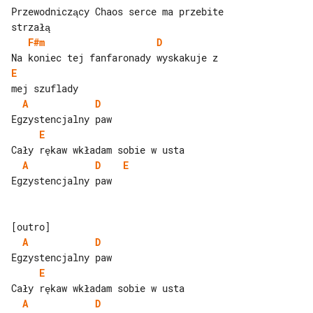
Przewodniczący Chaos serce ma przebite 

F#m
D
E
A
D
E
A
D
E
Egzystencjalny paw

A
D
E
A
D