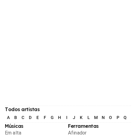
Todos artistas
A
B
C
D
E
F
G
H
I
J
K
L
M
N
O
P
Q
R
Músicas
Ferramentas
Em alta
Afinador