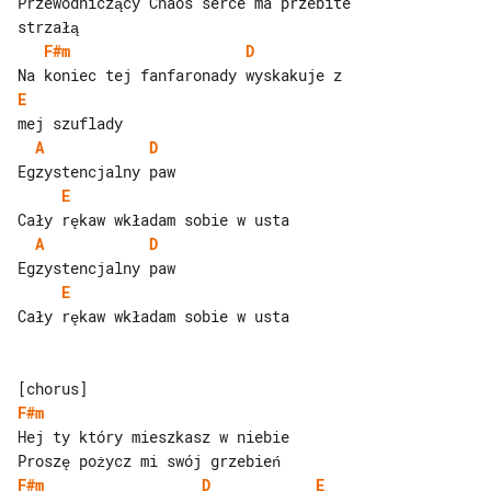
Przewodniczący Chaos serce ma przebite 

F#m
D
E
A
D
E
A
D
E
Cały rękaw wkładam sobie w usta

F#m
Hej ty który mieszkasz w niebie

F#m
D
E