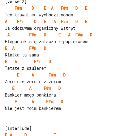
F#m
D
E
A
F#m
D
E
A
F#m
D
E
A
F#m
D
E
A
F#m
D
E
A
F#m
D
E
A
F#m
D
E
A
F#m
D
E
A
F#m
D
E
A
F#m
D
E
A
F#m
D
Nie jest moim bankierem

E
A
D
E