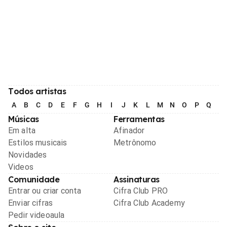
Todos artistas
A
B
C
D
E
F
G
H
I
J
K
L
M
N
O
P
Q
R
Músicas
Ferramentas
Em alta
Afinador
Estilos musicais
Metrônomo
Novidades
Videos
Comunidade
Assinaturas
Entrar ou criar conta
Cifra Club PRO
Enviar cifras
Cifra Club Academy
Pedir videoaula