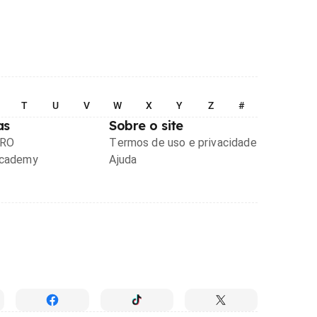
T
U
V
W
X
Y
Z
#
as
Sobre o site
PRO
Termos de uso e privacidade
Academy
Ajuda