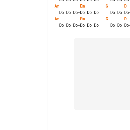
Am
Em
G
D
Am
Em
G
D