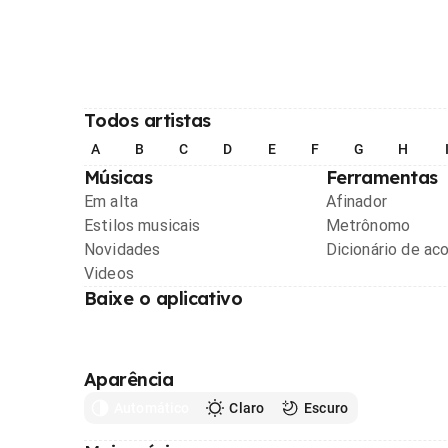
Todos artistas
A
B
C
D
E
F
G
H
Músicas
Ferramentas
Em alta
Afinador
Estilos musicais
Metrônomo
Novidades
Dicionário de ac
Videos
Baixe o aplicativo
Aparência
Automático
Claro
Escuro