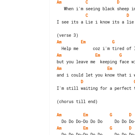
Am
C
D
C
D
I see its a Lie i know its a lie

Am
Em
G
Am
Em
G
Am
Em
D
I'm still waiting for a perfect t
(chorus till end)

Am
Em
G
D
Am
Em
G
D