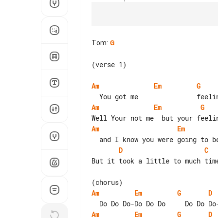
Tom
:
G
(verse 1)

Am
Em
G
Am
Em
G
Am
Em
D
C
But it took a little to much time
Am
Em
G
D
Am
Em
G
D