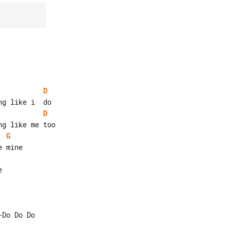
D
D
G

