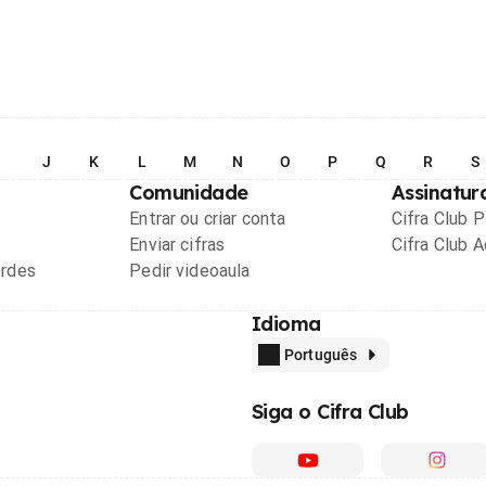
I
J
K
L
M
N
O
P
Q
R
S
Comunidade
Assinatur
Entrar ou criar conta
Cifra Club 
Enviar cifras
Cifra Club 
ordes
Pedir videoaula
Idioma
Português
Siga o Cifra Club