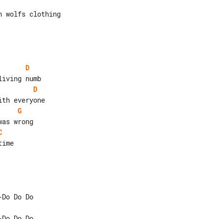
D
D
G
C
ime
