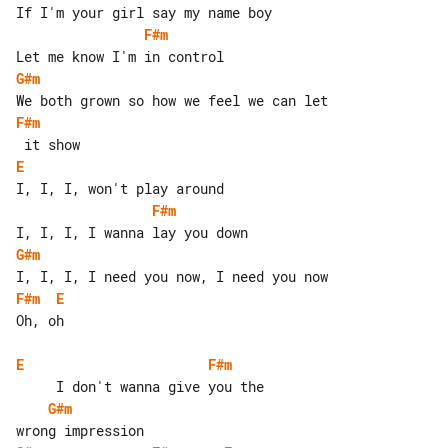
F#m
G#m
F#m
E
F#m
G#m
F#m
E
Oh, oh

E
F#m
G#m