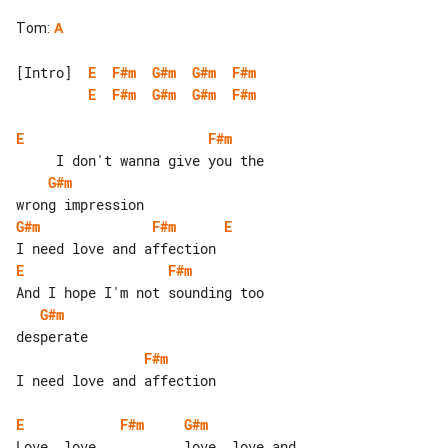
Tom
:
A
[Intro]  
E
F#m
G#m
G#m
F#m
E
F#m
G#m
G#m
F#m
E
F#m
G#m
G#m
F#m
E
E
F#m
G#m
F#m
I need love and affection

E
F#m
G#m