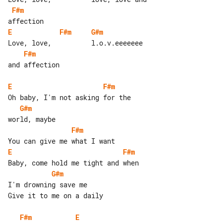
F#m
E
F#m
G#m
F#m
and affection

E
F#m
G#m
F#m
E
F#m
G#m
I'm drowning save me

Give it to me on a daily

F#m
E