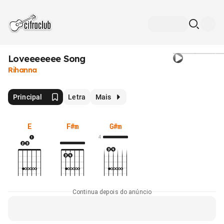
Loveeeeeee Song
Rihanna
Principal
Letra
Mais
E
F#m
G#m
4
Continua depois do anúncio