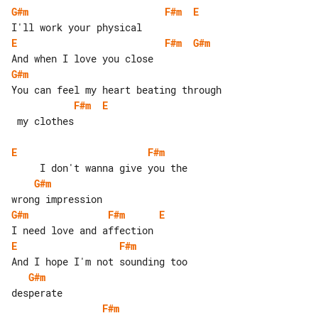
G#m
F#m
E
E
F#m
G#m
G#m
F#m
E
 my clothes

E
F#m
G#m
G#m
F#m
E
E
F#m
G#m
F#m