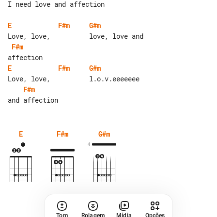
I need love and affection

E
F#m
G#m
F#m
E
F#m
G#m
F#m
E
F#m
G#m
4
Tom
Rolagem
Mídia
Opções