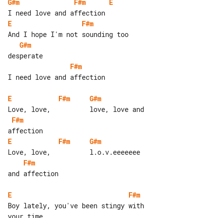
G#m
F#m
E
E
F#m
G#m
F#m
I need love and affection

E
F#m
G#m
F#m
E
F#m
G#m
F#m
and affection

E
F#m
Boy lately, you've been stingy with 
