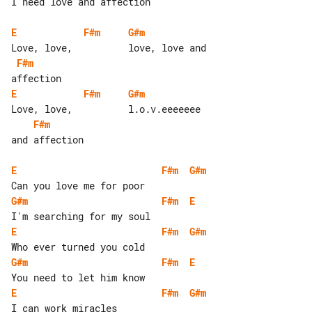
I need love and affection

E
F#m
G#m
F#m
E
F#m
G#m
F#m
and affection

E
F#m
G#m
G#m
F#m
E
E
F#m
G#m
G#m
F#m
E
E
F#m
G#m