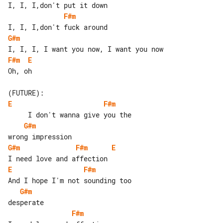
F#m
G#m
F#m
E
Oh, oh

E
F#m
G#m
G#m
F#m
E
E
F#m
G#m
F#m