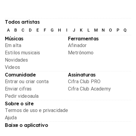
Todos artistas
A
B
C
D
E
F
G
H
I
J
K
L
M
N
O
P
Q
R
Músicas
Ferramentas
Em alta
Afinador
Estilos musicais
Metrônomo
Novidades
Videos
Comunidade
Assinaturas
Entrar ou criar conta
Cifra Club PRO
Enviar cifras
Cifra Club Academy
Pedir videoaula
Sobre o site
Termos de uso e privacidade
Ajuda
Baixe o aplicativo