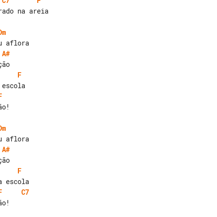
C7
F
ado na areia

Dm
A#
F
F
Dm
A#
F
F
C7