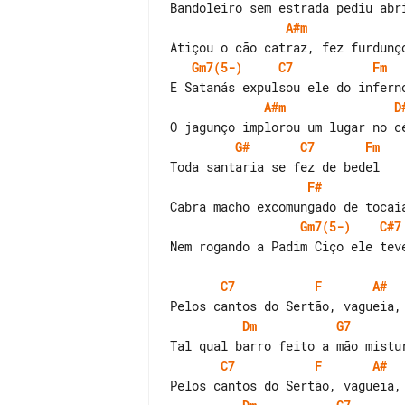
A#m
Gm7(5-)
C7
Fm
A#m
D
G#
C7
Fm
F#
Gm7(5-)
C#7
Nem rogando a Padim Ciço ele teve
C7
F
A#
Dm
G7
C7
F
A#