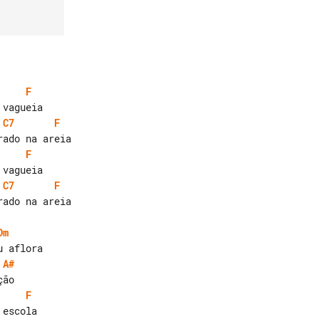
F
C7
F
F
C7
F
ado na areia

Dm
A#
F