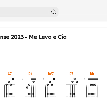
nse 2023 - Me Leva e Cia
C7
D#
D#7
D7
Db
3
4
4