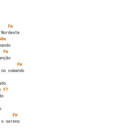
Fm
A#m
Fm
Fm
)
F7
Fm
o sereno
