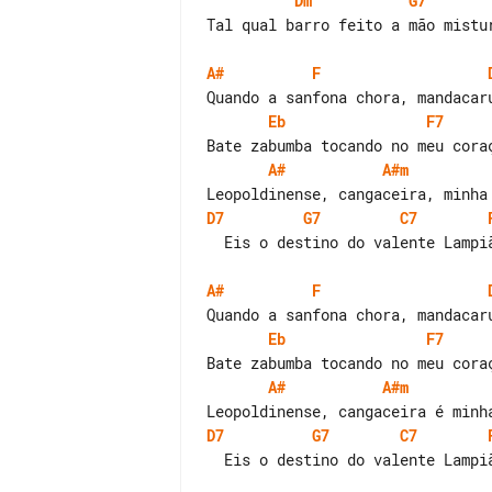
Dm
G7
Tal qual barro feito a mão mistur
A#
F
Eb
F7
A#
A#m
D7
G7
C7
  Eis o destino do valente Lampião!

A#
F
Eb
F7
A#
A#m
D7
G7
C7
  Eis o destino do valente Lampião!
