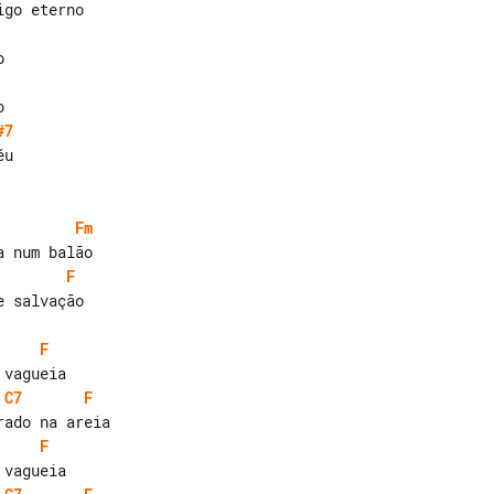
#7
Fm
F
 salvação

F
C7
F
F