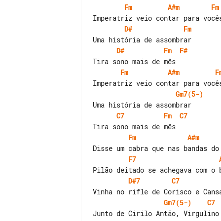
Fm
A#m
Fm
D#
Fm
D#
Fm
F#
Fm
A#m
F
Gm7(5-)
C7
Fm
C7
Fm
A#m
F7
D#7
C7
Gm7(5-)
C7
Junto de Cirilo Antão, Virgulino 