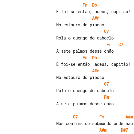
Fm
Db
A#m
C7
Fm
C7
Fm
Db
A#m
C7
Fm
A sete palmos desse chão

C7
Fm
A#m
A#m
D#7