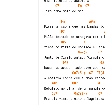
C7
Fm
C7
Tira sono mais de mês

Fm
A#m
F7
D#7
C7
Gm7(5-)
C7
D#7
G#
Gm7(5-)
C7
F7(4
A#m
D#7
G#
C#7
Gm7(5-)
C7
Era dia vinte e oito e lagrimava 