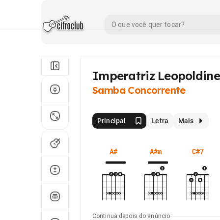
Imperatriz Leopoldine
Samba Concorrente
Principal
Letra
Mais
A#
A#m
C#7
Continua depois do anúncio