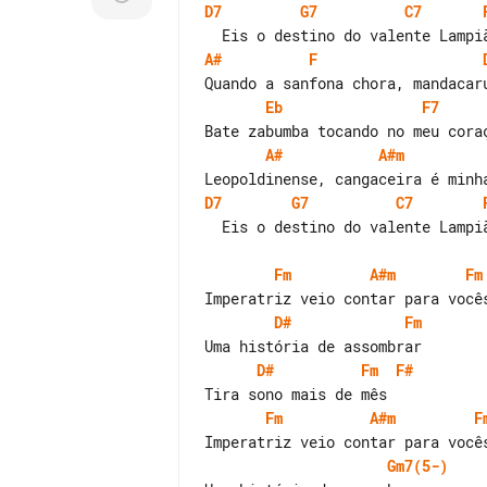
D7
G7
C7
A#
F
Eb
F7
A#
A#m
D7
G7
C7
  Eis o destino do valente Lampião!

Fm
A#m
Fm
D#
Fm
D#
Fm
F#
Fm
A#m
F
Gm7(5-)