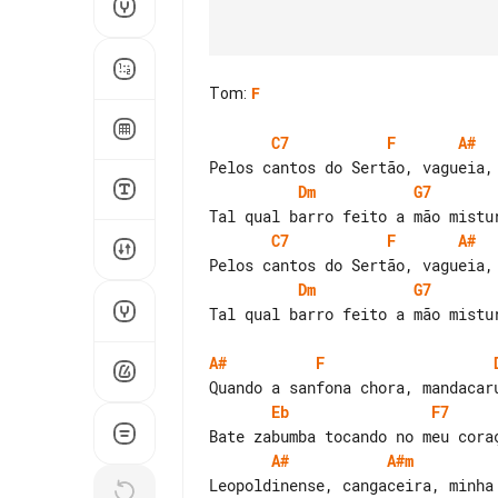
Tom
:
F
C7
F
A#
Dm
G7
C7
F
A#
Dm
G7
Tal qual barro feito a mão mistur
A#
F
Eb
F7
A#
A#m