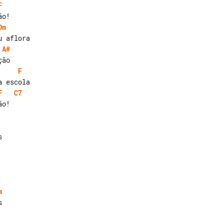
F
Dm
A#
F
F
C7
m