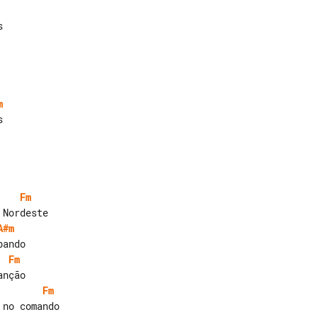
m
Fm
A#m
Fm
Fm
no comando
