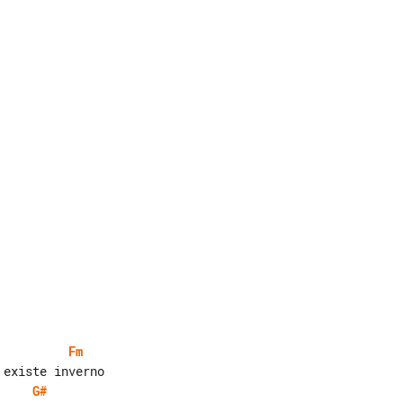
Fm
G#