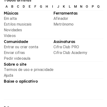
A
B
C
D
E
F
G
H
I
J
K
L
M
N
O
P
Q
R
Músicas
Ferramentas
Em alta
Afinador
Estilos musicais
Metrônomo
Novidades
Videos
Comunidade
Assinaturas
Entrar ou criar conta
Cifra Club PRO
Enviar cifras
Cifra Club Academy
Pedir videoaula
Sobre o site
Termos de uso e privacidade
Ajuda
Baixe o aplicativo