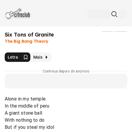
Six Tons of Granite
Mídia
The Big Bang Theory
Letra
Mais
Continua depois do anúncio
Alone in my temple
In the middle of peru
A giant stone ball
With nothing to do
But if you steal my idol