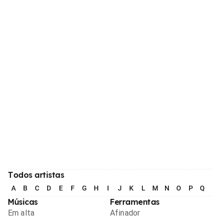
Todos artistas
A
B
C
D
E
F
G
H
I
J
K
L
M
N
O
P
Q
R
Músicas
Ferramentas
Em alta
Afinador