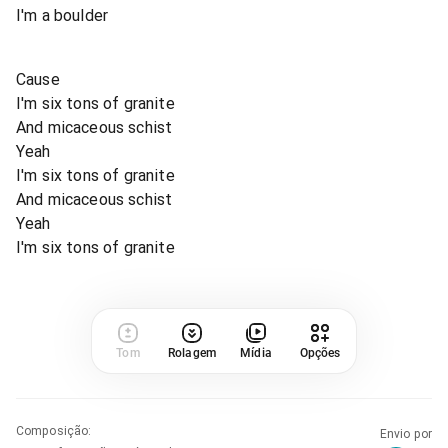
I'm a boulder
Cause
I'm six tons of granite
And micaceous schist
Yeah
I'm six tons of granite
And micaceous schist
Yeah
I'm six tons of granite
Tom
Rolagem
Mídia
Opções
Composição
:
Envio por