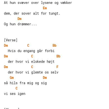
Em
Dm
Og hun drømmer...

Dm
C
Bb
Dm
C
Bb
Dm
C
F
Gm
Dm
C
vi ses igen
