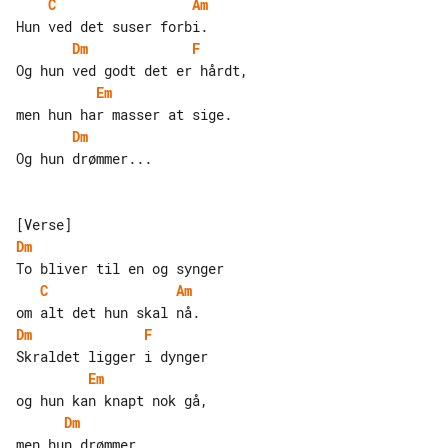
C
Am
Dm
F
Em
Dm
Og hun drømmer...

Dm
C
Am
Dm
F
Em
Dm
men hun drømmer...
