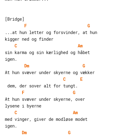
F
G
...at hun letter og forsvinder, at hun 

C
Am
sin karma og sin kærlighed og håbet 

Dm
G
C
E
F
G
At hun svæver under skyerne, over 

C
Am
med vinger, giver de modløse modet 

Dm
G