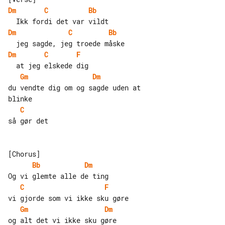
Dm
C
Bb
Dm
C
Bb
Dm
C
F
Gm
Dm
du vendte dig om og sagde uden at 

C
så gør det

Bb
Dm
C
F
Gm
Dm