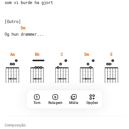
som vi burde ha gjort

Dm
Am
Bb
C
Dm
E
Tom
Rolagem
Mídia
Opções
Composição
: