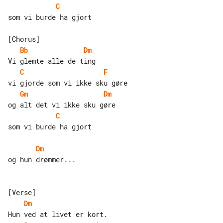
C
som vi burde ha gjort

Bb
Dm
C
F
Gm
Dm
C
som vi burde ha gjort

Dm
og hun drømmer...

Dm