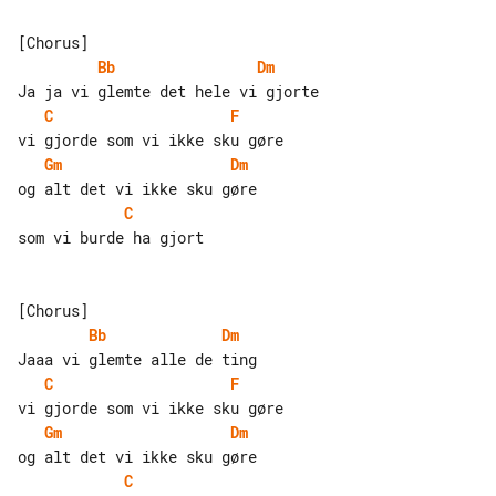
Bb
Dm
C
F
Gm
Dm
C
som vi burde ha gjort

Bb
Dm
C
F
Gm
Dm
C