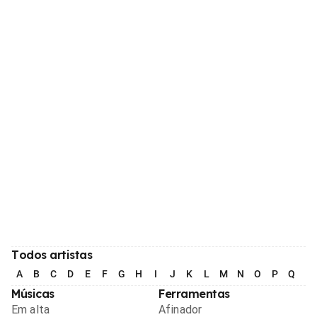
Todos artistas
A
B
C
D
E
F
G
H
I
J
K
L
M
N
O
P
Q
R
Músicas
Ferramentas
Em alta
Afinador