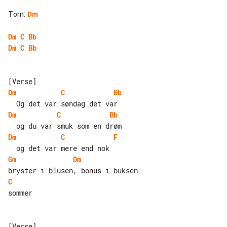
Tom
:
Dm
Dm
C
Bb
Dm
C
Bb
Dm
C
Bb
Dm
C
Bb
Dm
C
F
Gm
Dm
C
sommer
