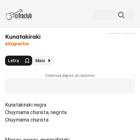
Kunatakiraki
Mídia
Alaxpacha
Letra
Mais
Continua depois do anúncio
Kunatakiraki negra
Chuymama churista, negrita
Chuymama churista
Mayuru, payuru, munasiñataki