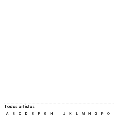
Todos artistas
A
B
C
D
E
F
G
H
I
J
K
L
M
N
O
P
Q
R