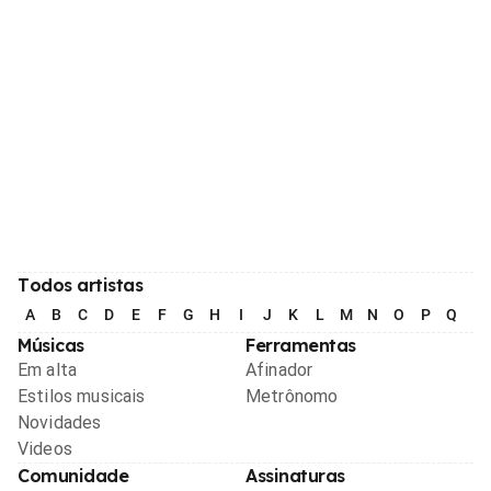
Todos artistas
A
B
C
D
E
F
G
H
I
J
K
L
M
N
O
P
Q
R
Músicas
Ferramentas
Em alta
Afinador
Estilos musicais
Metrônomo
Novidades
Videos
Comunidade
Assinaturas