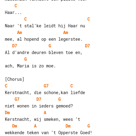
C
C
C
Am
Am
D7
G
D7
G
ach, Maria is zo moe.

C
G7
C
G7
D7
G
Dm
A
Dm
A
Dm
G