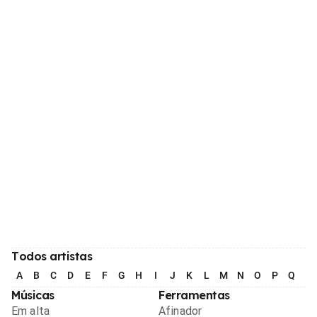
Todos artistas
A
B
C
D
E
F
G
H
I
J
K
L
M
N
O
P
Q
R
Músicas
Ferramentas
Em alta
Afinador