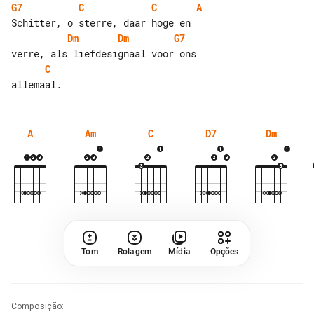
G7
C
C
A
Dm
Dm
G7
C
A
Am
C
D7
Dm
Tom
Rolagem
Mídia
Opções
Composição
: