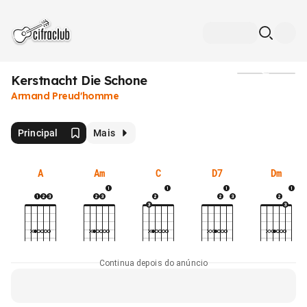
Kerstnacht Die Schone
Mídia
Armand Preud'homme
Principal
Mais
A
Am
C
D7
Dm
Continua depois do anúncio