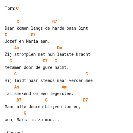
Tom
:
C
C
G7
C
G7
Am
Dm
C
G7
C
C
C
Am
Am
D7
G
D7
G
ach, Maria is zo moe...
