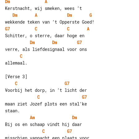
Dm
A
Dm
A
Dm
G
G7
C
C
A
Dm
Dm
G7
C
allemaal.

C
G7
C
G7
maan ziet Jozef plots een stal’ke 

Am
Dm
C
G7