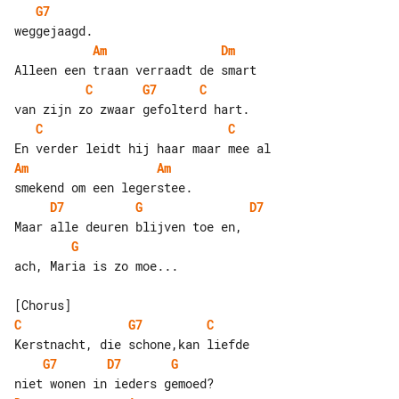
G7
Am
Dm
C
G7
C
C
C
Am
Am
D7
G
D7
G
ach, Maria is zo moe...

C
G7
C
G7
D7
G