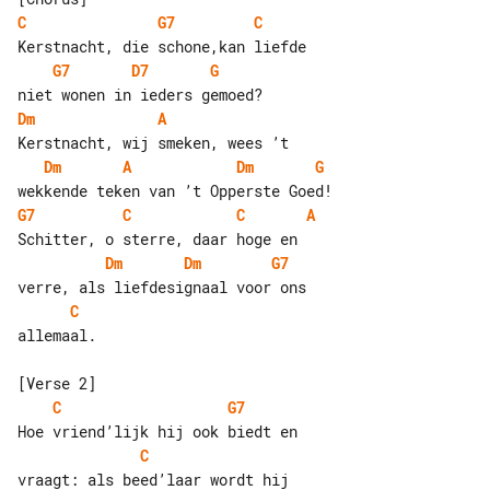
C
G7
C
G7
D7
G
Dm
A
Dm
A
Dm
G
G7
C
C
A
Dm
Dm
G7
C
allemaal.

C
G7
C