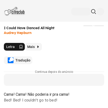
I Could Have Danced All Night
Mídia
Audrey Hepburn
Letra
Mais
Tradução
Continua depois do anúncio
Cama! Cama! Não poderia ir pra cama!
Bed! Bed! I couldn't go to bed!