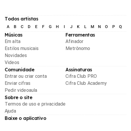
Todos artistas
A
B
C
D
E
F
G
H
I
J
K
L
M
N
O
P
Q
R
Músicas
Ferramentas
Em alta
Afinador
Estilos musicais
Metrônomo
Novidades
Videos
Comunidade
Assinaturas
Entrar ou criar conta
Cifra Club PRO
Enviar cifras
Cifra Club Academy
Pedir videoaula
Sobre o site
Termos de uso e privacidade
Ajuda
Baixe o aplicativo