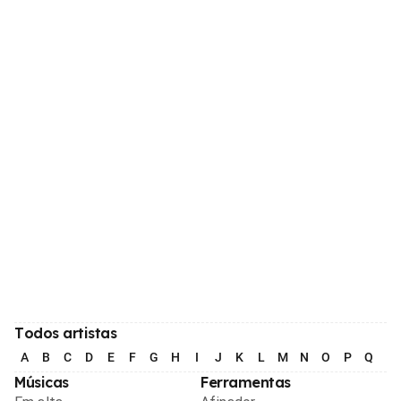
Todos artistas
A
B
C
D
E
F
G
H
I
J
K
L
M
N
O
P
Q
R
Músicas
Ferramentas