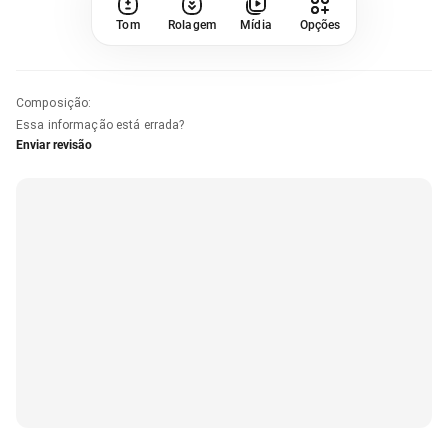
Tom
Rolagem
Mídia
Opções
Composição
:
Essa informação está errada?
Enviar revisão