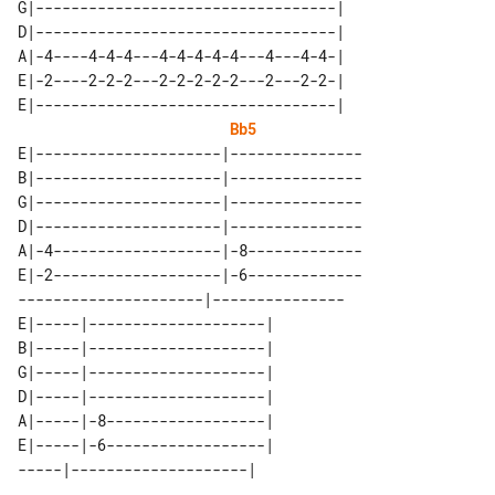
G|----------------------------------|

D|----------------------------------|

A|-4----4-4-4---4-4-4-4-4---4---4-4-|

E|-2----2-2-2---2-2-2-2-2---2---2-2-|

E|----------------------------------|

Bb5
E|---------------------|---------------

B|---------------------|---------------

G|---------------------|---------------

D|---------------------|---------------

A|-4-------------------|-8-------------

E|-2-------------------|-6-------------

---------------------|---------------

E|-----|--------------------| 

B|-----|--------------------| 

G|-----|--------------------| 

D|-----|--------------------| 

A|-----|-8------------------| 

E|-----|-6------------------| 
