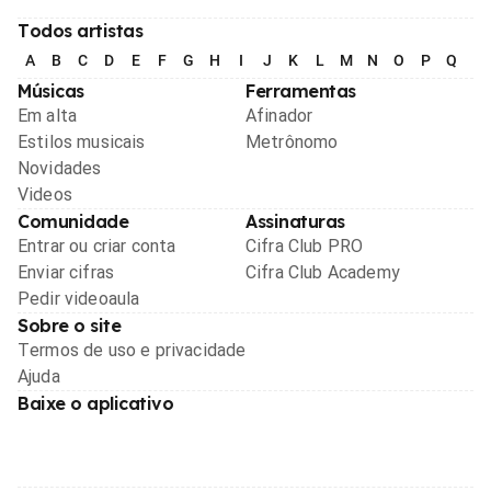
Todos artistas
A
B
C
D
E
F
G
H
I
J
K
L
M
N
O
P
Q
R
Músicas
Ferramentas
Em alta
Afinador
Estilos musicais
Metrônomo
Novidades
Videos
Comunidade
Assinaturas
Entrar ou criar conta
Cifra Club PRO
Enviar cifras
Cifra Club Academy
Pedir videoaula
Sobre o site
Termos de uso e privacidade
Ajuda
Baixe o aplicativo