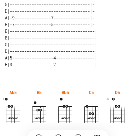
G|---------------------------------|-

D|---------------------------------|-

A|-9---------------7---------------|-

E|-7---------------5---------------|-

E|-----------------------------------| 

B|-----------------------------------| 

G|-----------------------------------| 

D|-----------------------------------| 

A|5-----------------4----------------| 

Ab5
B5
Bb5
C5
D5
4
5