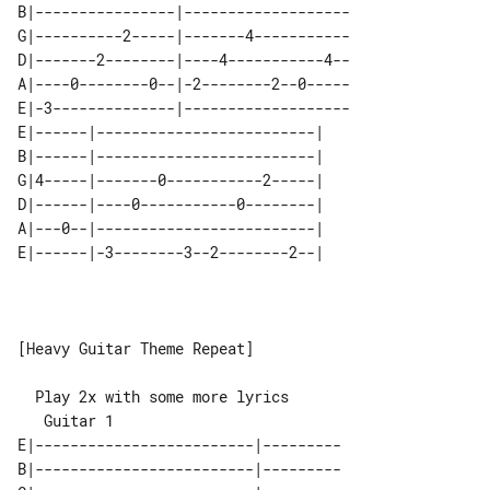
B|----------------|-------------------

G|----------2-----|-------4-----------

D|-------2--------|----4-----------4--

A|----0--------0--|-2--------2--0-----

E|-3--------------|-------------------

E|------|-------------------------| 

B|------|-------------------------| 

G|4-----|-------0-----------2-----| 

D|------|----0-----------0--------| 

A|---0--|-------------------------| 

[Heavy Guitar Theme Repeat]

   Guitar 1

E|-------------------------|---------

B|-------------------------|---------
