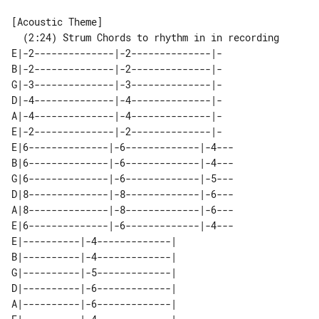
  (2:24) Strum Chords to rhythm in in recording

E|-2--------------|-2--------------|-

B|-2--------------|-2--------------|-

G|-3--------------|-3--------------|-

D|-4--------------|-4--------------|-

A|-4--------------|-4--------------|-

E|-2--------------|-2--------------|-

E|6--------------|-6-------------|-4---

B|6--------------|-6-------------|-4---

G|6--------------|-6-------------|-5---

D|8--------------|-8-------------|-6---

A|8--------------|-8-------------|-6---

E|6--------------|-6-------------|-4---

E|----------|-4-------------| 

B|----------|-4-------------| 

G|----------|-5-------------| 

D|----------|-6-------------| 

A|----------|-6-------------| 
