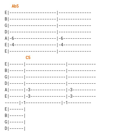
Ab5
E|--------------------|--------------

B|--------------------|--------------

G|--------------------|--------------

D|--------------------|--------------

A|-6------------------|-6------------

E|-4------------------|-4------------

E|--------------------|--------------

C5
E|------|-----------------|------------

B|------|-----------------|------------

G|------|-----------------|------------

D|------|-----------------|------------

A|------|-3---------------|-3----------

E|------|-3---------------|-3----------

------|-1---------------|-1----------

E|------| 

B|------| 

G|------| 

D|------| 
