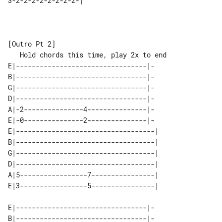
3-2-2-2-2-2-2-2-2-|

   Hold chords this time, play 2x to end

E|---------------------------------|-

B|---------------------------------|-

G|---------------------------------|-

D|---------------------------------|-

A|-2---------------4---------------|-

E|-0---------------2---------------|-

E|-----------------------------------| 

B|-----------------------------------| 

G|-----------------------------------| 

D|-----------------------------------| 

A|5-----------------7----------------| 

E|---------------------------------|-

B|---------------------------------|-
