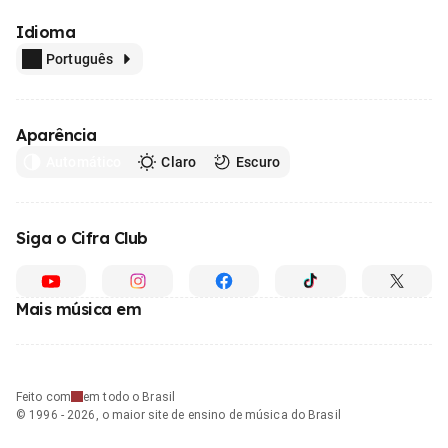
Idioma
Português
Aparência
Automático
Claro
Escuro
Siga o Cifra Club
Mais música em
Feito com
em todo o Brasil
© 1996 - 2026, o maior site de ensino de música do Brasil