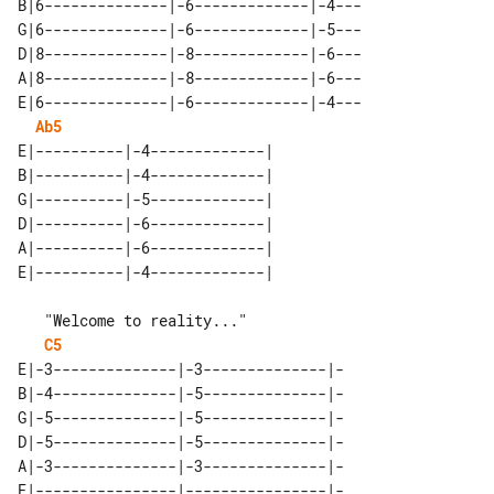
B|6--------------|-6-------------|-4---

G|6--------------|-6-------------|-5---

D|8--------------|-8-------------|-6---

A|8--------------|-8-------------|-6---

E|6--------------|-6-------------|-4---

Ab5
E|----------|-4-------------| 

B|----------|-4-------------| 

G|----------|-5-------------| 

D|----------|-6-------------| 

A|----------|-6-------------| 

C5
E|-3--------------|-3--------------|-

B|-4--------------|-5--------------|-

G|-5--------------|-5--------------|-

D|-5--------------|-5--------------|-

A|-3--------------|-3--------------|-

E|----------------|----------------|-
