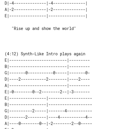
D|-4--------------|-4--------------| 

A|-2--------------|-2--------------| 

   "Rise up and show the world"

E|-------------------------|---------

B|-------------------------|---------

G|-------0-----------0-----|-------0-

D|----2-----------2--------|----2----

A|-------------------------|---------

E|-0--------0--2--------2--|-3-------

E|----------------|-------------------

B|----------------|-------------------

G|----------2-----|-------4-----------

D|-------2--------|----4-----------4--

A|----0--------0--|-2--------2--0-----
