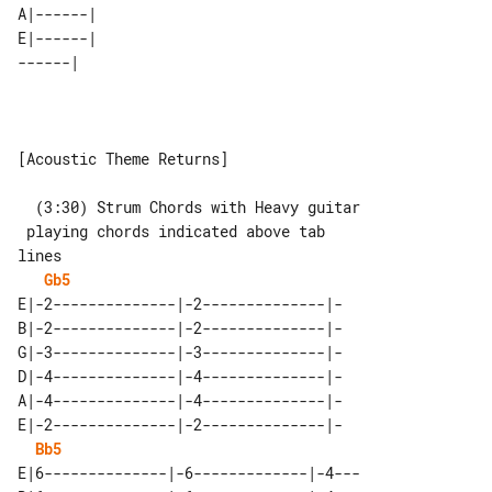
A|------| 

E|------| 

[Acoustic Theme Returns]

  (3:30) Strum Chords with Heavy guitar

 playing chords indicated above tab 

Gb5
E|-2--------------|-2--------------|-

B|-2--------------|-2--------------|-

G|-3--------------|-3--------------|-

D|-4--------------|-4--------------|-

A|-4--------------|-4--------------|-

E|-2--------------|-2--------------|-

Bb5
E|6--------------|-6-------------|-4---
