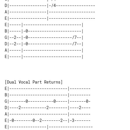
D|----------------|-/4-----------------

A|----------------|--------------------

E|----------------|--------------------

E|-----|-------------------------| 

B|-----|-0-----------------------| 

G|--2--|-0-------------------/7--| 

D|--2--|-0-------------------/7--| 

A|-----|-------------------------| 

E|-------------------------|---------

B|-------------------------|---------

G|-------0-----------0-----|-------0-

D|----2-----------2--------|----2----

A|-------------------------|---------

E|-0--------0--2--------2--|-3-------

E|----------------|-------------------
