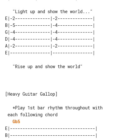
E|-2--------------|-2--------------| 

B|-5--------------|-4--------------| 

G|-4--------------|-4--------------| 

D|-4--------------|-4--------------| 

A|-2--------------|-2--------------| 

   "Rise up and show the world"

[Heavy Guitar Gallop]

   *Play 1st bar rhythm throughout with

Gb5
E|----------------------------------|

B|----------------------------------|
