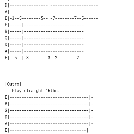
D|----------------|--------------------

A|----------------|--------------------

E|-3--5--------5--|-7--------7--5------

E|-----|-------------------------| 

B|-----|-------------------------| 

G|-----|-------------------------| 

D|-----|-------------------------| 

A|-----|-------------------------| 

   Play straight 16ths:

E|---------------------------------|-

B|---------------------------------|-

G|---------------------------------|-

D|---------------------------------|-

A|---------------------------------|-

E|--------------------------------| 
