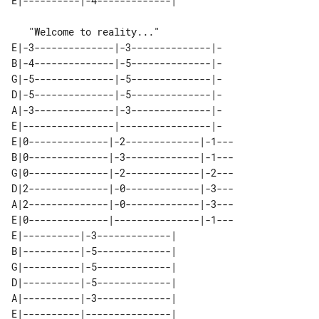
E|-3--------------|-3--------------|-

B|-4--------------|-5--------------|-

G|-5--------------|-5--------------|-

D|-5--------------|-5--------------|-

A|-3--------------|-3--------------|-

E|----------------|----------------|-

E|0--------------|-2-------------|-1---

B|0--------------|-3-------------|-1---

G|0--------------|-2-------------|-2---

D|2--------------|-0-------------|-3---

A|2--------------|-0-------------|-3---

E|0--------------|---------------|-1---

E|----------|-3-------------| 

B|----------|-5-------------| 

G|----------|-5-------------| 

D|----------|-5-------------| 

A|----------|-3-------------| 
