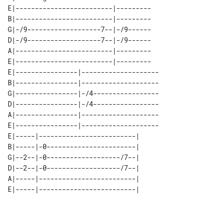
E|-------------------------|---------

B|-------------------------|---------

G|-/9-------------------7--|-/9------

D|-/9-------------------7--|-/9------

A|-------------------------|---------

E|-------------------------|---------

E|----------------|--------------------

B|----------------|--------------------

G|----------------|-/4-----------------

D|----------------|-/4-----------------

A|----------------|--------------------

E|----------------|--------------------

E|-----|-------------------------| 

B|-----|-0-----------------------| 

G|--2--|-0-------------------/7--| 

D|--2--|-0-------------------/7--| 

A|-----|-------------------------| 
