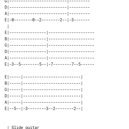
G|-------------------------|---------

D|-------------------------|---------

A|-------------------------|---------

E|-0--------0--2--------2--|-3-------

 |                                   

E|----------------|--------------------

B|----------------|--------------------

G|----------------|--------------------

D|----------------|--------------------

A|----------------|--------------------

E|-3--5--------5--|-7--------7--5------

E|-----|-------------------------| 

B|-----|-------------------------| 

G|-----|-------------------------| 

D|-----|-------------------------| 

A|-----|-------------------------| 

E|--5--|-3--------3--2--------2--| 

 | Slide guitar
