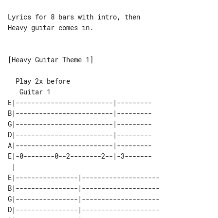
Lyrics for 8 bars with intro, then 

Heavy guitar comes in.

[Heavy Guitar Theme 1]

   Guitar 1

E|-------------------------|---------

B|-------------------------|---------

G|-------------------------|---------

D|-------------------------|---------

A|-------------------------|---------

E|-0--------0--2--------2--|-3-------

 |                                   

E|----------------|--------------------

B|----------------|--------------------

G|----------------|--------------------

D|----------------|--------------------
