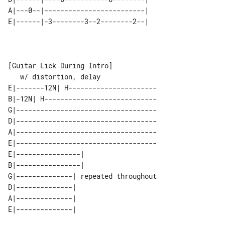
A|---0--|-------------------------| 

   w/ distortion, delay

E|-------12N| H----------------------

B|-12N| H----------------------------

G|-----------------------------------

D|-----------------------------------

A|-----------------------------------

E|-----------------------------------

E|----------------|                   

B|----------------|                   

G|--------------| repeated throughout 

D|--------------|                     

A|--------------|                     
