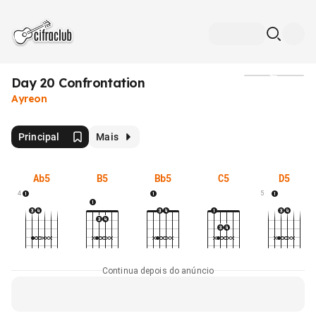
Day 20 Confrontation
Mídia
Ayreon
Principal
Mais
Ab5
B5
Bb5
C5
D5
4
5
Continua depois do anúncio