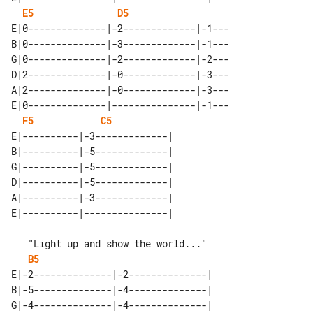
E5
D5
E|0--------------|-2-------------|-1---

B|0--------------|-3-------------|-1---

G|0--------------|-2-------------|-2---

D|2--------------|-0-------------|-3---

A|2--------------|-0-------------|-3---

E|0--------------|---------------|-1---

F5
C5
E|----------|-3-------------| 

B|----------|-5-------------| 

G|----------|-5-------------| 

D|----------|-5-------------| 

A|----------|-3-------------| 

B5
E|-2--------------|-2--------------| 

B|-5--------------|-4--------------| 

G|-4--------------|-4--------------| 
