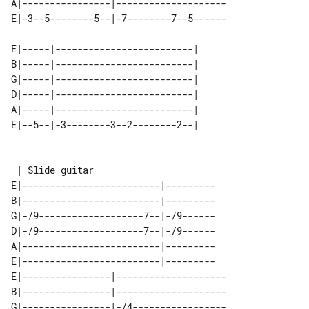
A|----------------|--------------------

E|-3--5--------5--|-7--------7--5------

E|-----|-------------------------| 

B|-----|-------------------------| 

G|-----|-------------------------| 

D|-----|-------------------------| 

A|-----|-------------------------| 

E|--5--|-3--------3--2--------2--| 

 | Slide guitar

E|-------------------------|---------

B|-------------------------|---------

G|-/9-------------------7--|-/9------

D|-/9-------------------7--|-/9------

A|-------------------------|---------

E|-------------------------|---------

E|----------------|--------------------

B|----------------|--------------------

G|----------------|-/4-----------------
