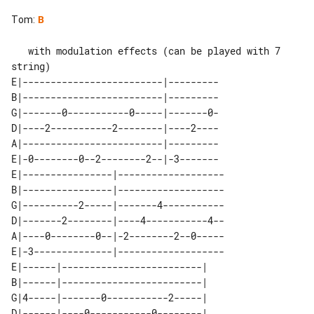
Tom
:
B
   with modulation effects (can be played with 7 
string)

E|-------------------------|---------

B|-------------------------|---------

G|-------0-----------0-----|-------0-

D|----2-----------2--------|----2----

A|-------------------------|---------

E|-0--------0--2--------2--|-3-------

E|----------------|-------------------

B|----------------|-------------------

G|----------2-----|-------4-----------

D|-------2--------|----4-----------4--

A|----0--------0--|-2--------2--0-----

E|-3--------------|-------------------

E|------|-------------------------| 

B|------|-------------------------| 

G|4-----|-------0-----------2-----| 

D|------|----0-----------0--------| 
