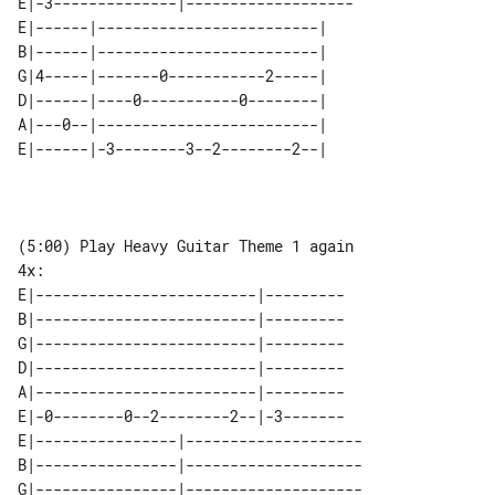
E|-3--------------|-------------------

E|------|-------------------------| 

B|------|-------------------------| 

G|4-----|-------0-----------2-----| 

D|------|----0-----------0--------| 

A|---0--|-------------------------| 

(5:00) Play Heavy Guitar Theme 1 again 

E|-------------------------|---------

B|-------------------------|---------

G|-------------------------|---------

D|-------------------------|---------

A|-------------------------|---------

E|-0--------0--2--------2--|-3-------

E|----------------|--------------------

B|----------------|--------------------

G|----------------|--------------------
