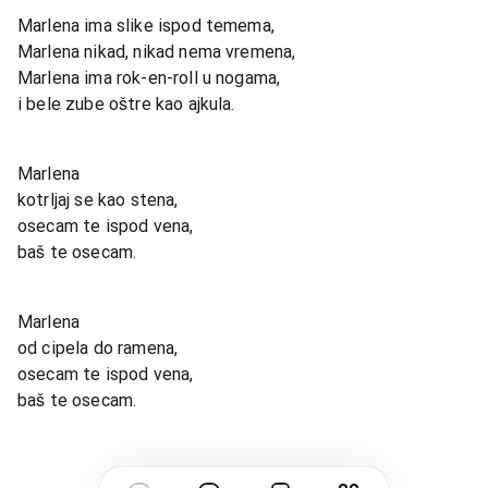
Marlena ima slike ispod temema,
Marlena nikad, nikad nema vremena,
Marlena ima rok-en-roll u nogama,
i bele zube oštre kao ajkula.
Marlena
kotrljaj se kao stena,
osecam te ispod vena,
baš te osecam.
Marlena
od cipela do ramena,
osecam te ispod vena,
baš te osecam.