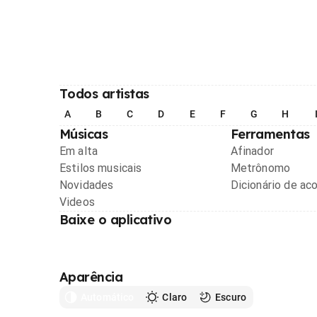
Todos artistas
A
B
C
D
E
F
G
H
Músicas
Ferramentas
Em alta
Afinador
Estilos musicais
Metrônomo
Novidades
Dicionário de ac
Videos
Baixe o aplicativo
Aparência
Automático
Claro
Escuro