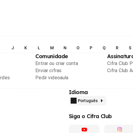
I
J
K
L
M
N
O
P
Q
R
S
Comunidade
Assinatur
Entrar ou criar conta
Cifra Club 
Enviar cifras
Cifra Club 
ordes
Pedir videoaula
Idioma
Português
Siga o Cifra Club