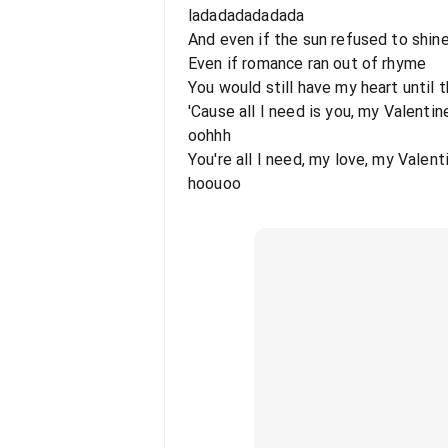
ladadadadadada
And even if the sun refused to shin
Even if romance ran out of rhyme
You would still have my heart until 
'Cause all I need is you, my Valentin
oohhh
You're all I need, my love, my Valent
hoouoo