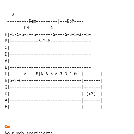
|--A--- 

|---------Rem---------|---BbM---- 

E|-5-5-5-3--5-------5----5-5-5-3--5-

B|------------6-3-6-----------------

G|----------------------------------

D|----------------------------------

A|----------------------------------

E|----------------------------------

E|------5----8]6-6-5-5-3-3-1-0--|-------| 

B|6-3-6-------------------------|-------| 

G|------------------------------|-------| 

D|------------------------------|-(x2)--| 

A|------------------------------|-------| 

Dm