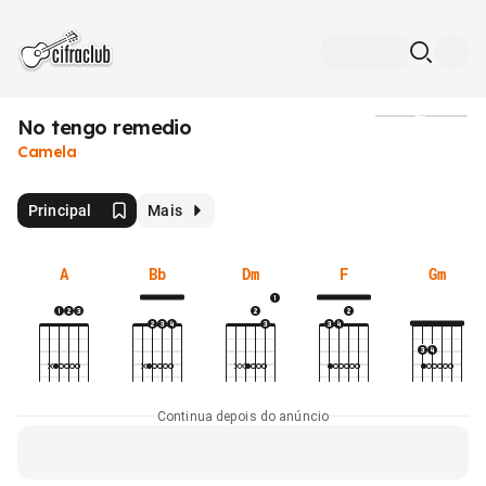
No tengo remedio
Mídia
Camela
Principal
Mais
A
Bb
Dm
F
Gm
Continua depois do anúncio