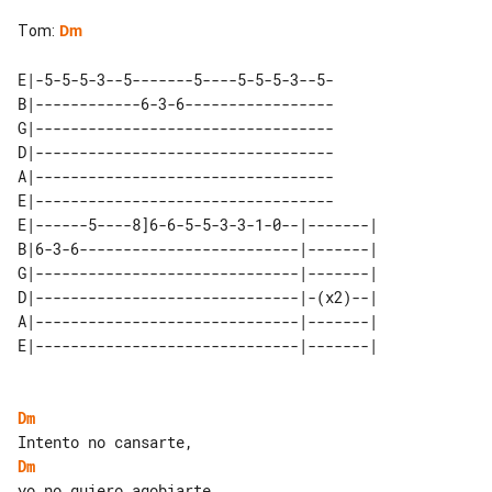
Tom
:
Dm
E|-5-5-5-3--5-------5----5-5-5-3--5-

B|------------6-3-6-----------------

G|----------------------------------

D|----------------------------------

A|----------------------------------

E|----------------------------------

E|------5----8]6-6-5-5-3-3-1-0--|-------| 

B|6-3-6-------------------------|-------| 

G|------------------------------|-------| 

D|------------------------------|-(x2)--| 

A|------------------------------|-------| 

Dm
Dm