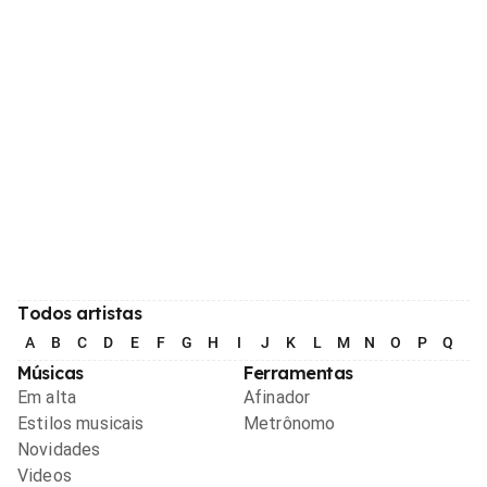
Todos artistas
A
B
C
D
E
F
G
H
I
J
K
L
M
N
O
P
Q
R
Músicas
Ferramentas
Em alta
Afinador
Estilos musicais
Metrônomo
Novidades
Videos