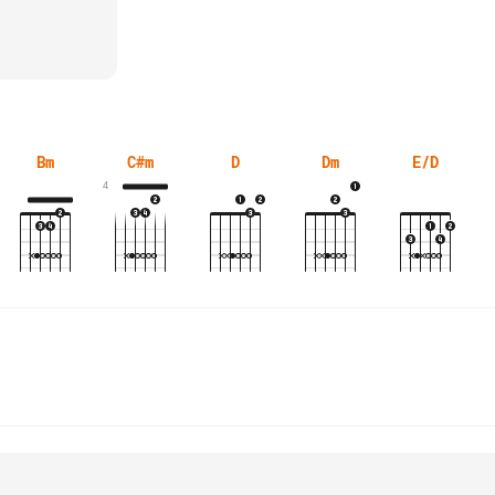
Bm
C#m
D
Dm
E/D
4