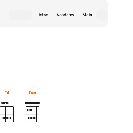
Listas
Academy
Mais
Mídia
E4
F#m