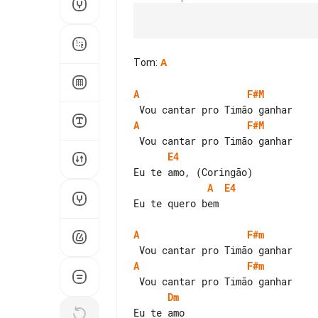
Tom
:
A
A
F#M
A
F#M
E4
A
E4
Eu te quero bem

A
F#m
A
F#m
Dm
Eu te amo
