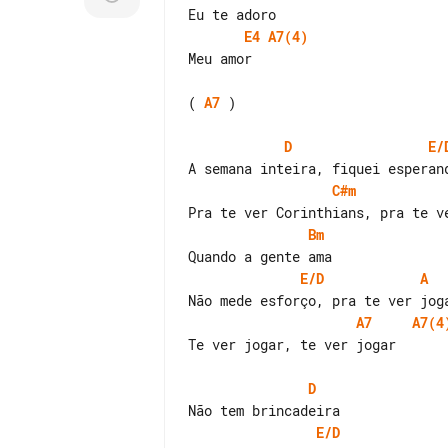
E4
A7(4)
Meu amor

( 
A7
 )

D
E/
C#m
Bm
E/D
A
A7
A7(4
Te ver jogar, te ver jogar

D
E/D