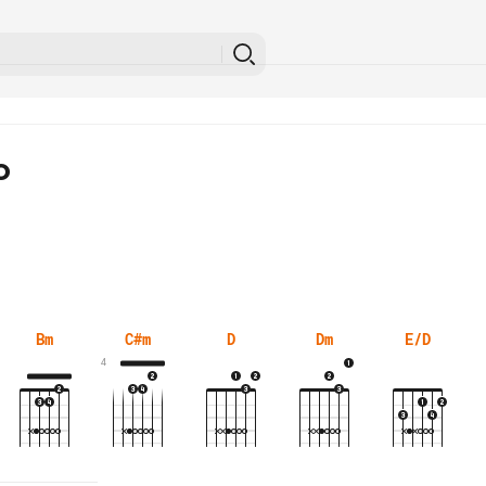
o
Bm
C#m
D
Dm
E/D
4