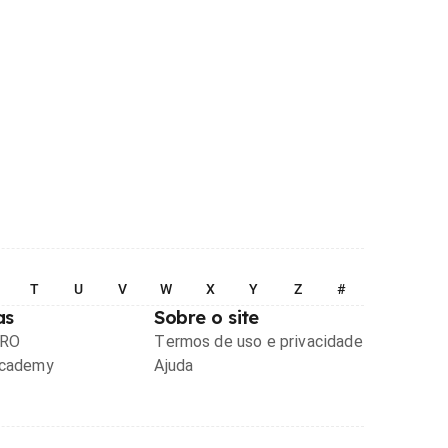
T
U
V
W
X
Y
Z
#
as
Sobre o site
PRO
Termos de uso e privacidade
Academy
Ajuda