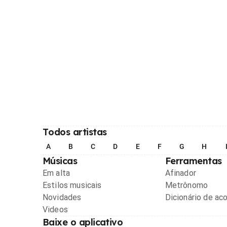
Todos artistas
A
B
C
D
E
F
G
H
Músicas
Ferramentas
Em alta
Afinador
Estilos musicais
Metrônomo
Novidades
Dicionário de ac
Videos
Baixe o aplicativo