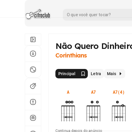
Não Quero Dinheir
Corinthians
Principal
Letra
Mais
A
A7
A7(4)
Continua depois do anúncio