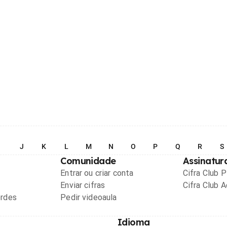
I
J
K
L
M
N
O
P
Q
R
S
Comunidade
Assinatur
Entrar ou criar conta
Cifra Club 
Enviar cifras
Cifra Club 
ordes
Pedir videoaula
Idioma