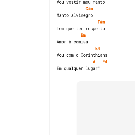
C#m
F#m
Bm
E4
A
E4