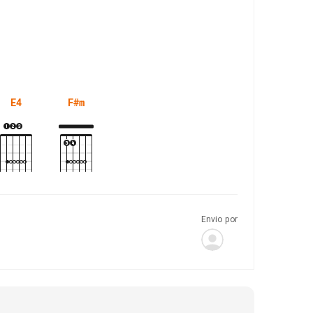
E4
F#m
Envio por