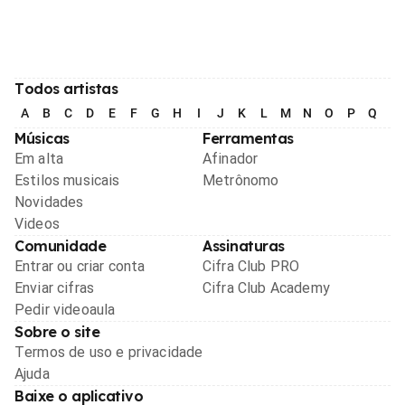
Todos artistas
A
B
C
D
E
F
G
H
I
J
K
L
M
N
O
P
Q
R
Músicas
Ferramentas
Em alta
Afinador
Estilos musicais
Metrônomo
Novidades
Videos
Comunidade
Assinaturas
Entrar ou criar conta
Cifra Club PRO
Enviar cifras
Cifra Club Academy
Pedir videoaula
Sobre o site
Termos de uso e privacidade
Ajuda
Baixe o aplicativo