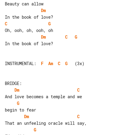
Dm
C
G
Dm
C
G
In the book of love?

INSTRUMENTAL:  
F
Am
C
G
   (3x)

Dm
C
G
Dm
C
G