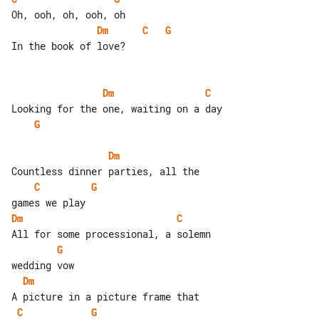
Dm
C
G
In the book of love?

Dm
C
G
Dm
C
G
Dm
C
G
Dm
C
G