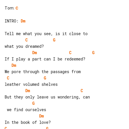
Tom
:
C
INTRO: 
Dm
C
G
Dm
C
G
Dm
C
G
Dm
C
G
Dm
C
G