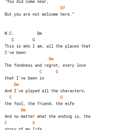
D7
But you are not welcome here.”

N.C.          Dm                       

   C        G

This is who I am, all the places that 

Dm
C
G
Dm
C
G
Dm
C
G
story of my life
