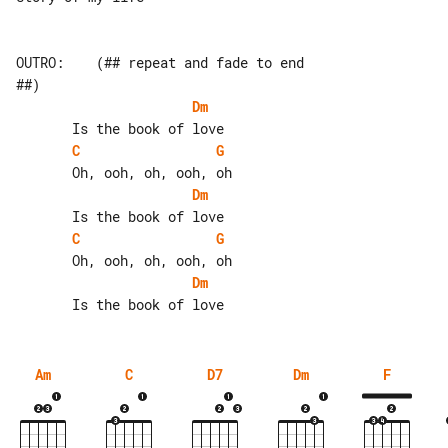
OUTRO:    (## repeat and fade to end 

Dm
C
G
Dm
C
G
Dm
Am
C
D7
Dm
F