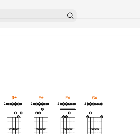
D
*
E
*
F
*
G
*
2
2
2
2