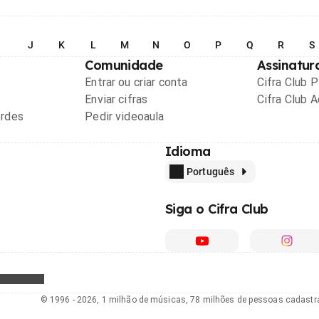
I
J
K
L
M
N
O
P
Q
R
S
Comunidade
Assinatur
Entrar ou criar conta
Cifra Club 
Enviar cifras
Cifra Club 
ordes
Pedir videoaula
Idioma
Português
Siga o Cifra Club
© 1996 - 2026, 1 milhão de músicas, 78 milhões de pessoas cadast