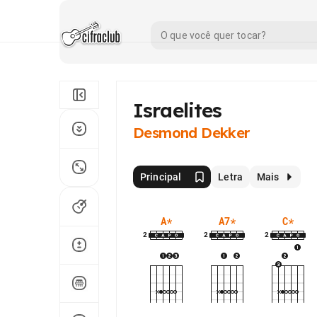
Israelites
Desmond Dekker
Principal
Letra
Mais
A
*
A7
*
C
*
2
2
2