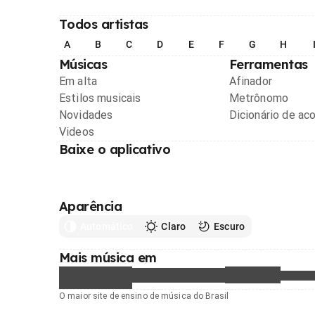
Todos artistas
A
B
C
D
E
F
G
H
Músicas
Ferramentas
Em alta
Afinador
Estilos musicais
Metrônomo
Novidades
Dicionário de ac
Videos
Baixe o aplicativo
Aparência
Automático
Claro
Escuro
Mais música em
O maior site de ensino de música do Brasil