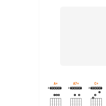
A
*
A7
*
C
*
2
2
2