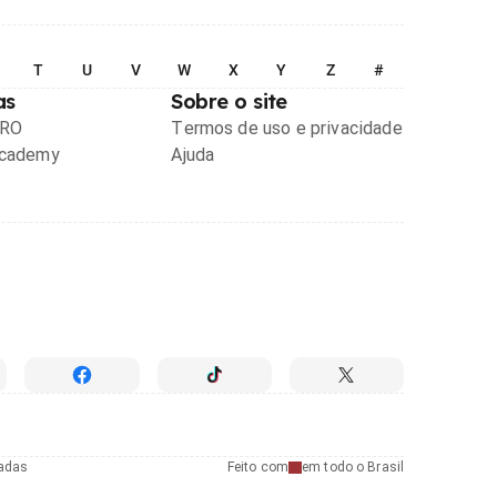
T
U
V
W
X
Y
Z
#
as
Sobre o site
PRO
Termos de uso e privacidade
Academy
Ajuda
radas
Feito com
em todo o Brasil