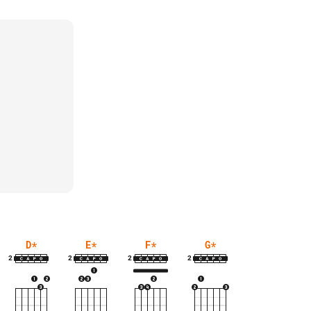
D
*
E
*
F
*
G
*
2
2
2
2