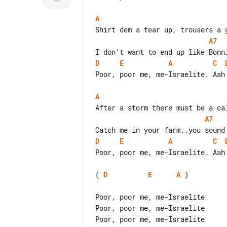
A
A7
D
E
A
C
Poor, poor me, me-Israelite. Aah

A
A7
D
E
A
C
Poor, poor me, me-Israelite. Aah

( 
D
E
A
 )

Poor, poor me, me-Israelite

Poor, poor me, me-Israelite
