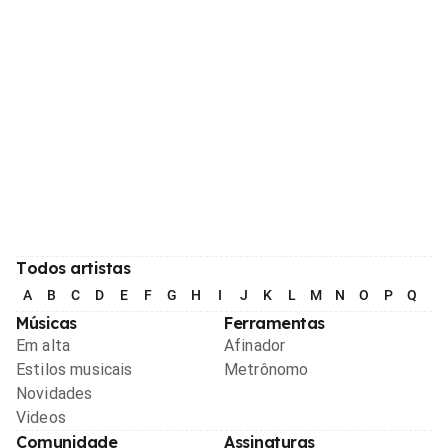
Todos artistas
A
B
C
D
E
F
G
H
I
J
K
L
M
N
O
P
Q
R
Músicas
Ferramentas
Em alta
Afinador
Estilos musicais
Metrônomo
Novidades
Videos
Comunidade
Assinaturas