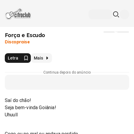
Força e Escudo
Mídia
Discopraise
Letra
Mais
Continua depois do anúncio
Saí do chão!
Seja bem-vinda Goiânia!
Uhuull
Cego eu no mal eu andava perdido