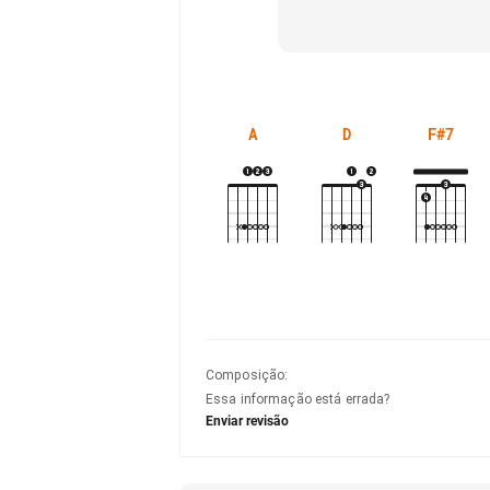
A
D
F#7
Composição
:
Essa informação está errada?
Enviar revisão