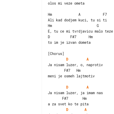
olos mi veze ometa

Hm             A           F7

Ali kad dodjem kuci, tu si ti

Hm                      G

E, tu ce mi tvrdjavicu malo teze 
D          F#7      Hm

to im je izvan dometa

D
A
Ja nisam luzer, o, naprotiv

        F#7   Hm

meni je osmeh lajtmotiv

D
A
Ja nisam luzer, ja imam nas

       F#7       Hm

D
A