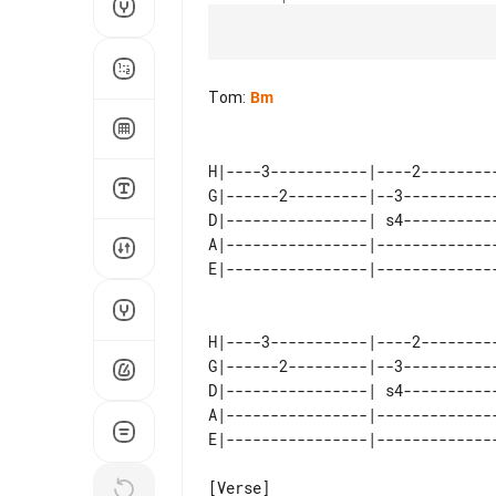
Tom
:
Bm
H|----3-----------|----2--------
G|------2---------|--3----------
D|----------------| s4----------
A|----------------|-------------
H|----3-----------|----2--------
G|------2---------|--3----------
D|----------------| s4----------
A|----------------|-------------
[Verse]
