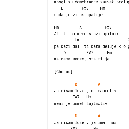
mnogi su domobrance zauvek prolup
   D        F#7     Hm

sada je virus apatije

Hm         A          F#7

         Hm                     G

pa kazi dal' ti bata deluje k'o g
    D         F#7      Hm

ma nema sanse, sta ti je

[Chorus]

D
A
Ja nisam luzer, o, naprotiv

        F#7   Hm

meni je osmeh lajtmotiv

D
A
Ja nisam luzer, ja imam nas

       F#7       Hm
