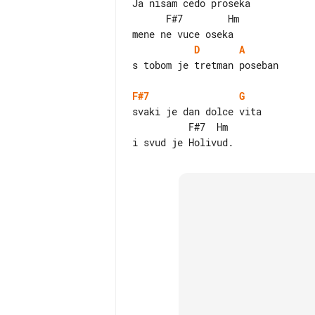
Ja nisam cedo proseka

      F#7        Hm

D
A
s tobom je tretman poseban

F#7
G
svaki je dan dolce vita

          F#7  Hm
