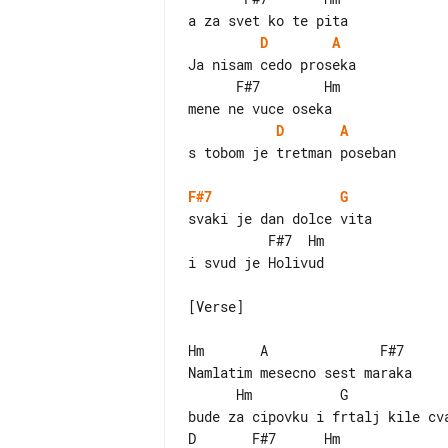
D
A
Ja nisam cedo proseka

      F#7        Hm

D
A
s tobom je tretman poseban

F#7
G
svaki je dan dolce vita

          F#7  Hm

i svud je Holivud

[Verse]

Hm       A              F#7

Namlatim mesecno sest maraka

      Hm           G

bude za cipovku i frtalj kile cva
D       F#7      Hm
