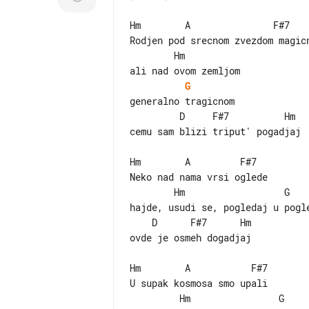
Hm        A               F#7

Rodjen pod srecnom zvezdom magicn
        Hm

G
generalno tragicnom

         D     F#7          Hm

cemu sam blizi triput' pogadjaj

Hm        A         F#7

Neko nad nama vrsi oglede

        Hm                  G

hajde, usudi se, pogledaj u pogle
    D      F#7      Hm

ovde je osmeh dogadjaj

Hm        A           F#7

U supak kosmosa smo upali

         Hm                G
