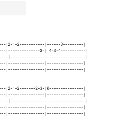
---|2-1-2-----------|------3---------|

---|--------------3-| 4-3-4-----------| 

----|----------------|----------------| 

---|----------------|----------------|  

---|2-1-2-------2-3-|0---------------|

---|----------------|----------------|  

----|----------------|----------------| 

---|----------------|----------------|  
