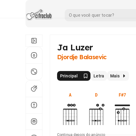
Ja Luzer
Djordje Balasevic
Principal
Letra
Mais
A
D
F#7
Continua depois do anúncio