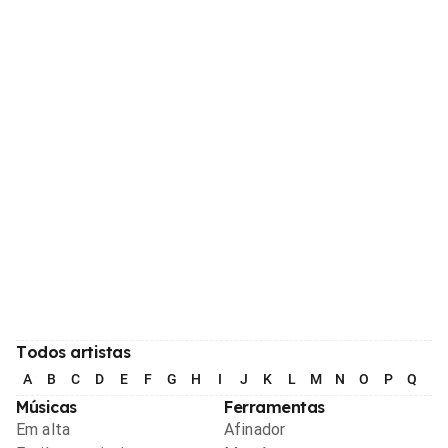
Todos artistas
A
B
C
D
E
F
G
H
I
J
K
L
M
N
O
P
Q
R
Músicas
Ferramentas
Em alta
Afinador