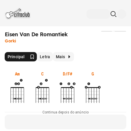
Eisen Van De Romantiek
Mídia
Gorki
Principal
Letra
Mais
Am
C
D/F#
G
Continua depois do anúncio