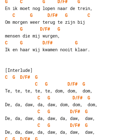
G
C
G
D/F#
G
C
G
D/F#
G
C
G
D/F#
G
C
G
D/F#
G
Ik en haar wij kwamen nooit klaar.

C
G
D/F#
G
C
G
D/F#
G
C
G
D/F#
G
C
G
D/F#
G
C
G
D/F#
G
C
G
D/F#
G