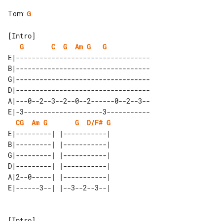
Tom
:
G
[Intro]

G
C
G
Am
G
G
E|----------------------------------

B|----------------------------------

G|----------------------------------

D|----------------------------------

A|---0--2--3--2--0--2------0--2--3--

E|-3--------------------3-----------

C
G
Am
G
G
D/F#
G
E|---------| |-----------| 

B|---------| |-----------| 

G|---------| |-----------| 

D|---------| |-----------| 

A|2--0-----| |-----------| 
