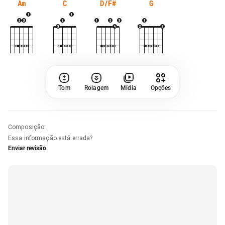
Am
C
D/F#
G
Tom
Rolagem
Mídia
Opções
Composição
:
Essa informação está errada?
Enviar revisão