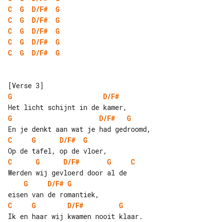
C
G
D/F#
G
C
G
D/F#
G
C
G
D/F#
G
C
G
D/F#
G
C
G
D/F#
G
G
D/F#
G
D/F#
G
C
G
D/F#
G
C
G
D/F#
G
C
G
D/F#
G
C
G
D/F#
G
Ik en haar wij kwamen nooit klaar.
