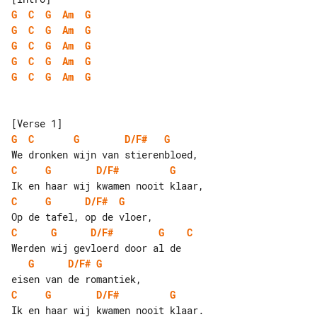
G
C
G
Am
G
G
C
G
Am
G
G
C
G
Am
G
G
C
G
Am
G
G
C
G
Am
G
G
C
G
D/F#
G
C
G
D/F#
G
C
G
D/F#
G
C
G
D/F#
G
C
G
D/F#
G
C
G
D/F#
G
Ik en haar wij kwamen nooit klaar.
