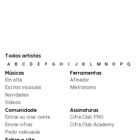
Todos artistas
A
B
C
D
E
F
G
H
I
J
K
L
M
N
O
P
Q
R
Músicas
Ferramentas
Em alta
Afinador
Estilos musicais
Metrônomo
Novidades
Videos
Comunidade
Assinaturas
Entrar ou criar conta
Cifra Club PRO
Enviar cifras
Cifra Club Academy
Pedir videoaula
Sobre o site