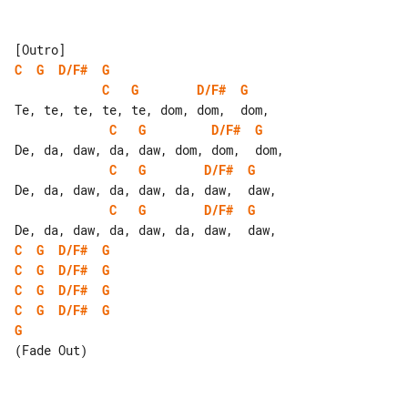
C
G
D/F#
G
C
G
D/F#
G
C
G
D/F#
G
C
G
D/F#
G
C
G
D/F#
G
C
G
D/F#
G
C
G
D/F#
G
C
G
D/F#
G
C
G
D/F#
G
G