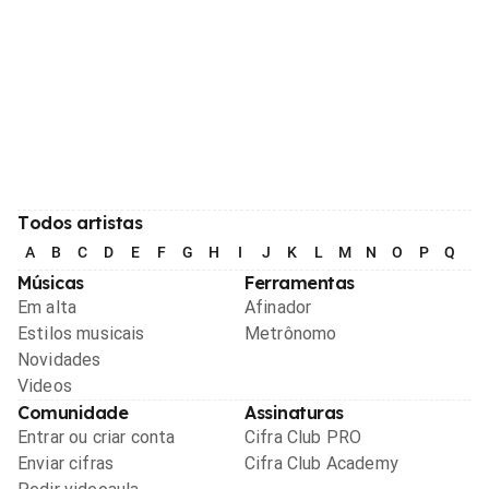
Todos artistas
A
B
C
D
E
F
G
H
I
J
K
L
M
N
O
P
Q
R
Músicas
Ferramentas
Em alta
Afinador
Estilos musicais
Metrônomo
Novidades
Videos
Comunidade
Assinaturas
Entrar ou criar conta
Cifra Club PRO
Enviar cifras
Cifra Club Academy