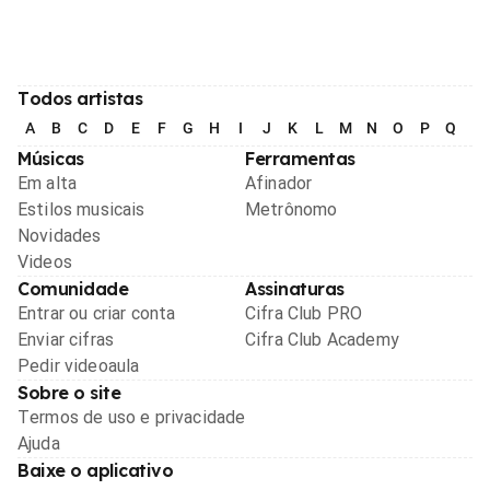
Todos artistas
A
B
C
D
E
F
G
H
I
J
K
L
M
N
O
P
Q
R
Músicas
Ferramentas
Em alta
Afinador
Estilos musicais
Metrônomo
Novidades
Videos
Comunidade
Assinaturas
Entrar ou criar conta
Cifra Club PRO
Enviar cifras
Cifra Club Academy
Pedir videoaula
Sobre o site
Termos de uso e privacidade
Ajuda
Baixe o aplicativo