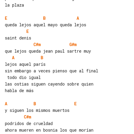
la plaza

E
B
A
E
C#m
G#m
A
B
lejos aquel parís

sin embargo a veces pienso que al final

 todo dio igual

las ostias siguen cayendo sobre quien 

habla de más

A
B
E
C#m
podridos de crueldad

ahora mueren en bosnia los que morían 
