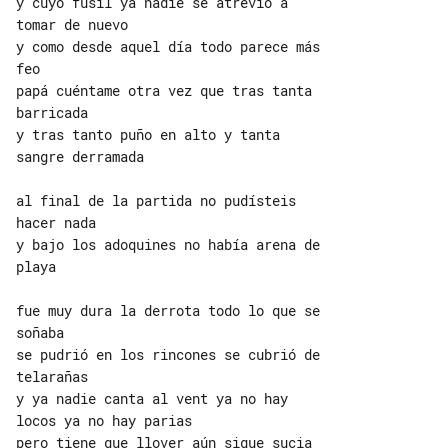
y cuyo fusil ya nadie se atrevió a 

tomar de nuevo

y como desde aquel día todo parece más 

feo

papá cuéntame otra vez que tras tanta 

barricada

y tras tanto puño en alto y tanta 

sangre derramada

al final de la partida no pudísteis 

hacer nada

y bajo los adoquines no había arena de 

playa

fue muy dura la derrota todo lo que se 

soñaba

se pudrió en los rincones se cubrió de 

telarañas

y ya nadie canta al vent ya no hay 

locos ya no hay parias

pero tiene que llover aún sigue sucia 
