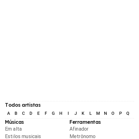
Todos artistas
A
B
C
D
E
F
G
H
I
J
K
L
M
N
O
P
Q
R
Músicas
Ferramentas
Em alta
Afinador
Estilos musicais
Metrônomo