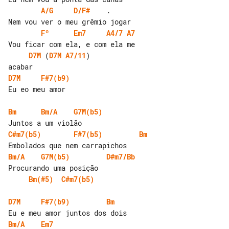
A/G
D/F#
    .

Fº
Em7
A4/7
A7
D7M
 (
D7M
A7/11
)

D7M
F#7(b9)
Eu eo meu amor

Bm
Bm/A
G7M(b5)
C#m7(b5)
F#7(b5)
Bm
Bm/A
G7M(b5)
D#m7/Bb
Bm(#5)
C#m7(b5)
D7M
F#7(b9)
Bm
Bm/A
Em7