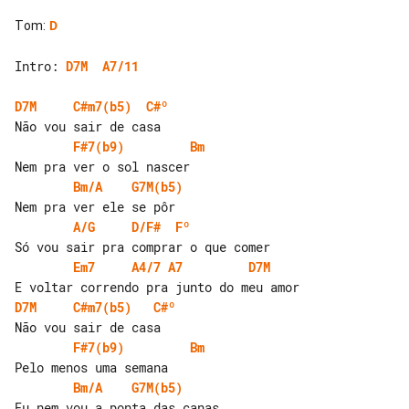
Tom
:
D
Intro: 
D7M
A7/11
D7M
C#m7(b5)
C#º
F#7(b9)
Bm
Bm/A
G7M(b5)
A/G
D/F#
Fº
Em7
A4/7
A7
D7M
D7M
C#m7(b5)
C#º
F#7(b9)
Bm
Bm/A
G7M(b5)