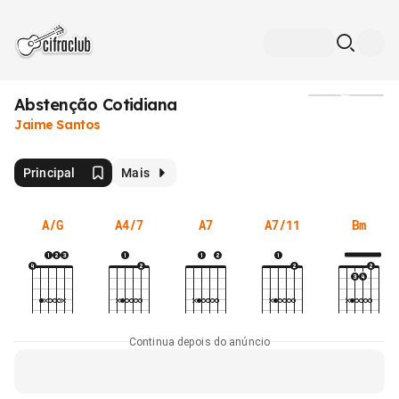
Abstenção Cotidiana
Mídia
Jaime Santos
Principal
Mais
A/G
A4/7
A7
A7/11
Bm
Continua depois do anúncio