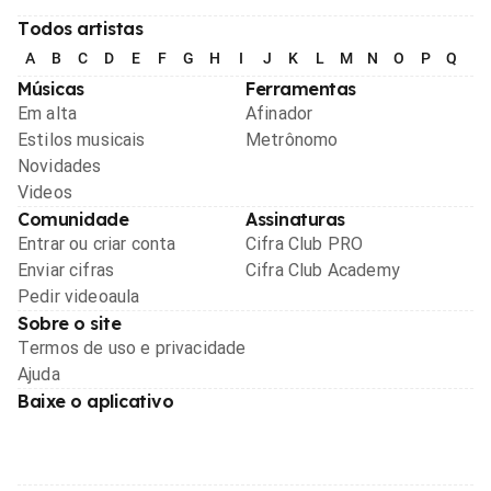
Todos artistas
A
B
C
D
E
F
G
H
I
J
K
L
M
N
O
P
Q
R
Músicas
Ferramentas
Em alta
Afinador
Estilos musicais
Metrônomo
Novidades
Videos
Comunidade
Assinaturas
Entrar ou criar conta
Cifra Club PRO
Enviar cifras
Cifra Club Academy
Pedir videoaula
Sobre o site
Termos de uso e privacidade
Ajuda
Baixe o aplicativo