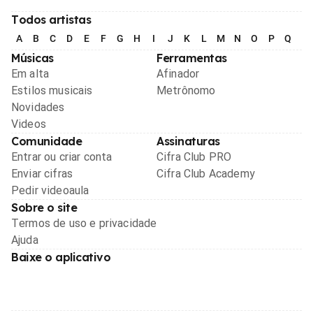
Todos artistas
A
B
C
D
E
F
G
H
I
J
K
L
M
N
O
P
Q
R
Músicas
Ferramentas
Em alta
Afinador
Estilos musicais
Metrônomo
Novidades
Videos
Comunidade
Assinaturas
Entrar ou criar conta
Cifra Club PRO
Enviar cifras
Cifra Club Academy
Pedir videoaula
Sobre o site
Termos de uso e privacidade
Ajuda
Baixe o aplicativo