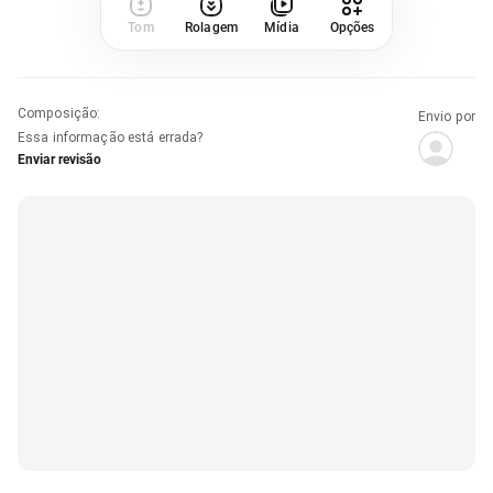
Tom
Rolagem
Mídia
Opções
Composição
:
Envio por
Essa informação está errada?
Enviar revisão