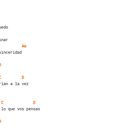
Am
inceridad

D
C
D
C
D
lo que vos pensas

D