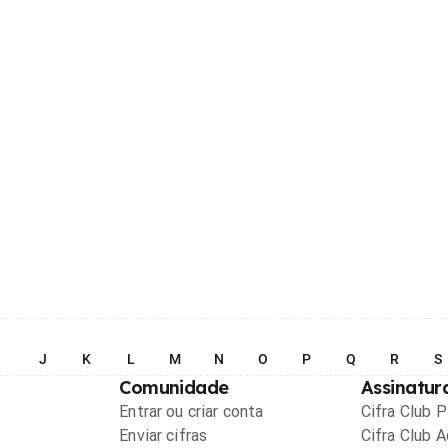
I
J
K
L
M
N
O
P
Q
R
S
Comunidade
Assinatur
Entrar ou criar conta
Cifra Club 
Enviar cifras
Cifra Club 