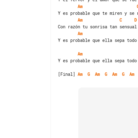
Am
Am
C
D
Am
Y es probable que ella sepa todo 
Am
Y es probable que ella sepa todo 
[Final] 
Am
G
Am
G
Am
G
Am