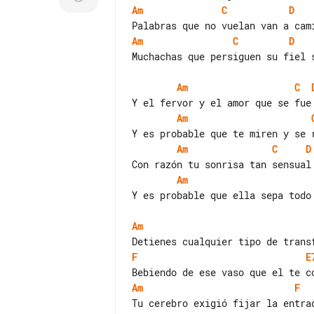
Am
C
D
Am
C
D
Muchachas que persiguen su fiel s
Am
C
Am
Am
C
D
Am
Y es probable que ella sepa todo 
Am
F
E
Am
F