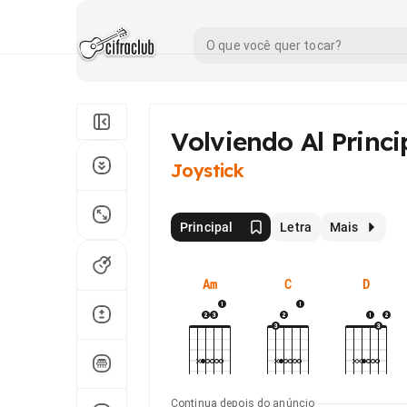
Volviendo Al Princi
Joystick
Principal
Letra
Mais
Am
C
D
Continua depois do anúncio