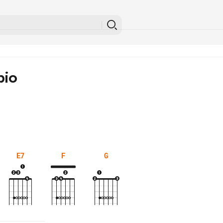
pio
E7
F
G