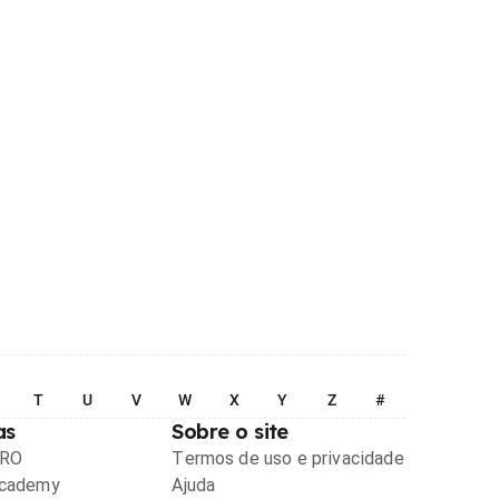
T
U
V
W
X
Y
Z
#
as
Sobre o site
PRO
Termos de uso e privacidade
Academy
Ajuda