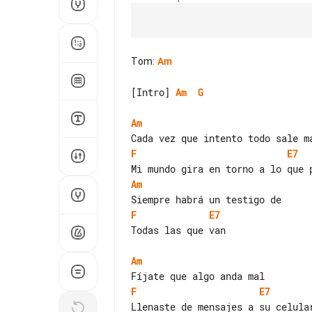
Tom
:
Am
[Intro] 
Am
G
Am
F
E7
Am
F
E7
Todas las que van

Am
F
E7