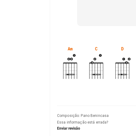
Am
C
D
Composição
:
Pano Benincasa
Essa informação está errada?
Enviar revisão