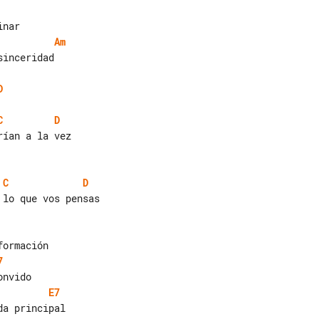
Am
inceridad

D
C
D
C
D
lo que vos pensas

7
E7