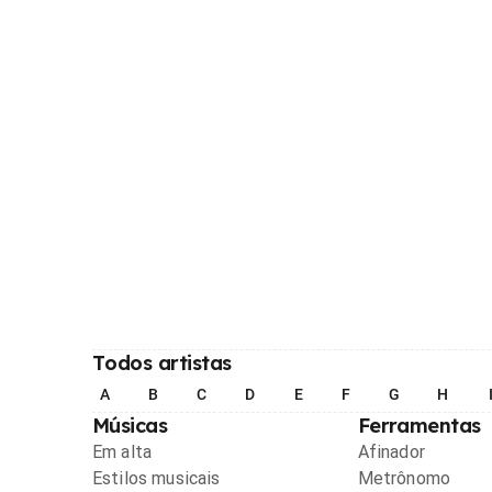
Todos artistas
A
B
C
D
E
F
G
H
Músicas
Ferramentas
Em alta
Afinador
Estilos musicais
Metrônomo