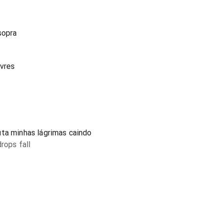
sopra
ivres
uta minhas lágrimas caindo
rops fall