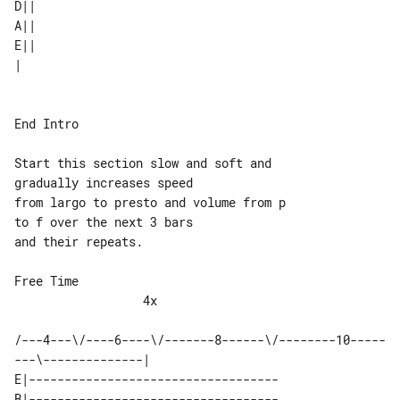
D|| 

A|| 

E|| 

| 

End Intro

Start this section slow and soft and 

gradually increases speed

from largo to presto and volume from p 

to f over the next 3 bars

and their repeats.

Free Time                              

                  4x

/---4---\/----6----\/-------8------\/--------10-----
E|-----------------------------------

B|-----------------------------------
