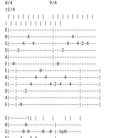
8/4               9/4                 

12/4

 | | | | | | | |   | | | | | | | | |   

E|-----------------|-----------------

B|-------4---------|-------4---------

G|-----4---4-------|-----4---4-2-4---

D|---2-------------|---2-------------

A|-----------------|-----------------

E|-0---------------|-0---------------

E|--|---------0---------------|-------|

B|--|-------4---4-------4-----|-------|

G|--|-----4-------4-2-4---4---|-------|

D|--|---2---------------------|-------|

A|--|-------------------------|-------|

E|-------\| |  |   |    | |   |

B|------0-----------|----------

G|-----0-0-----0--0-|-3p0------
