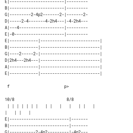
E|-----------------------|---------

B|-----------------------|---------

G|---------2-4p2-------2-|-------2-

D|-----2-4-------4-2h4---|-4-2h4---

A|---4-------------------|---------

E|-0---------------------|---------

E|------------|-------------------------| 

B|------------|-------------------------| 

G|----2-----2-|-------------------------| 

D|2h4---2h4---|-------------------------| 

A|------------|-------------------------| 

 f                       p>

10/8                      8/8

 | | | | | | |   | |   |   |   | |   | 

E|-------------------------|-------

B|-------------------------|-------

G|-----------2-4p2---------|-4p2---
