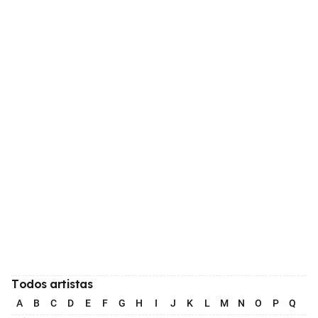
Todos artistas
A
B
C
D
E
F
G
H
I
J
K
L
M
N
O
P
Q
R