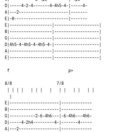
D|-----4-2-4-------4-4h5-4-|-----4-

A|---2---------------------|-------

E|-0-----------------------|-------

E|------------------|-------------------| 

B|------------------|-------------------| 

G|------------------|-------------------| 

D|4h5-4-4h5-4-4h5-4-|-------------------| 

A|------------------|-------------------| 

 f                         p>

8/8                   7/8

 | | | |   | | |   |   | |   | |   | | 

E|---------------------|-------------

B|---------------------|-------------

G|-----------2-6-4h6---|-6-4h6---4h6-

D|-----4-2h4---------4-|-------4-----

A|---2-----------------|-------------
