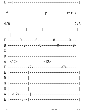
 f                   p          rit.>

4/8                                 2/8

  |        |       |        |        | 

E|------0-------0--------0-------0---

B|--------0-------0--------0-------0-

G|-----------------------------------

D|-----------------------------------

A|-<12>-------------<12>-------------

E|----------<7>--------------<7>-----

E||---------|-------------------------|

B||---------|-------------------------|

G||---------|-------------------------|

D||---------|-------------------------|

A|| <12>-----|-------------------------
