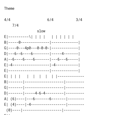
Theme

4/4                  6/4           3/4 

    7/4

E|----------\| | | |   | | | | | |   

B|-----0--------------|-------------|

G|----0---4p0---0-0-0-|-------------|

D|---6--6----6--------|-----4-------|

A|--6----6----6-------|---6---6-----|

E|-4------------------|-4-----------|

E|--------------------|-------------|

E| | | |   |  |  |  |  | |-------------

B|-------|-------------------|---------

G|-------|-------------------|---------

D|-------|-----4-6-4---------|---------

A| (6)----|---6-------6-------|--------

E| (4)----|-4-----------------|--------

 (0)----|-------------------|--------
