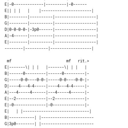
E|-0-------------|---------|-0------

E|| | |   |    |----------------------|   

B|--------|----------|------------------| 

G|--------|----------|------------------| 

D|0-0-0-0-|-3p0------|------------------| 

A|-4------|----------|------------------| 

E|--------|----------|------------------| 

E|-------\| | |   |-------\| | |   | 

B|------0---------|------0---------|-

G|-----0-0----0-0-|-----0-0----0-0-|-

D|----4---4-4-----|----4---4-4-----|-

A|---4-----4------|---4-----4------|-

E|--2-------------|--2-------------|-

E|-0--------------|-0--------------|-

E|   | |-----------------------------| 

B|-----------| |-----------------------

G|3p0--------| |-----------------------
