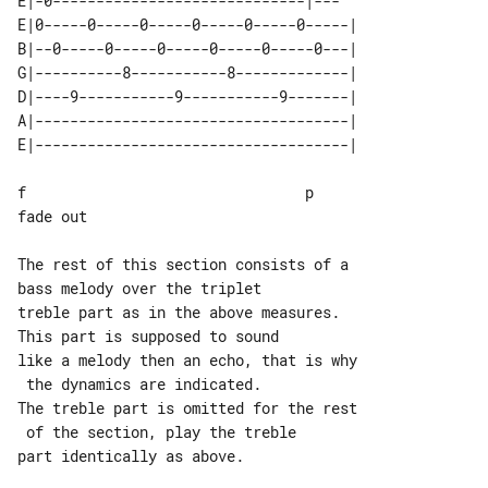
E|-0-----------------------------|---

E|0-----0-----0-----0-----0-----0-----|

B|--0-----0-----0-----0-----0-----0---|

G|----------8-----------8-------------|

D|----9-----------9-----------9-------|

A|------------------------------------|

f                                p   

fade out

The rest of this section consists of a 

bass melody over the triplet

treble part as in the above measures.  

This part is supposed to sound

like a melody then an echo, that is why

 the dynamics are indicated.

The treble part is omitted for the rest

 of the section, play the treble

part identically as above.
