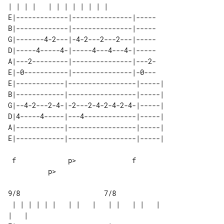
E|-------------|---------------|-----

B|-------------|---------------|-----

G|-------4-2---|-4-2---2---2---|-----

D|-----4-----4-|-----4---4---4-|-----

A|---2---------|---------------|---2-

E|-0-----------|---------------|-0---

E|------------|-----------------|-----|

B|------------|-----------------|-----|

G|--4-2---2-4-|-2---2-4-2-4-2-4-|-----|

D|4-----4-----|---4-------------|-----|

A|------------|-----------------|-----|

 f             p>              f       

          p>

9/8                     7/8

 | | | | | |   | |   |   | |   | |   | 
