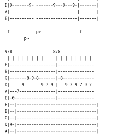
D|9-------9-|-------9---9---9-|-------|

A|----------|-----------------|-------|

 f           p>                f       

        p>

9/8                 8/8

E|-------------------|---------------

B|-------------------|---------------

G|-------8-9-8-------|-8-------------

D|-----9-------9-7-9-|---9-7-9-7-9-7-

A|---7---------------|---------------

E|-0-----------------|---------------

E|--|---------------------------------|

B|--|---------------------------------|

G|--|---------------------------------|

D|9-|---------------------------------|

A|--|---------------------------------|
