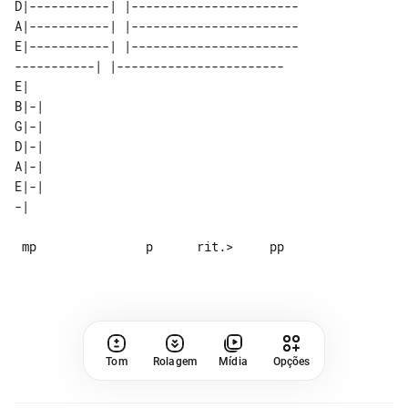
D|-----------| |-----------------------

A|-----------| |-----------------------

E|-----------| |-----------------------

-----------| |-----------------------

E|   

B|-| 

G|-| 

D|-| 

A|-| 

E|-| 

 mp               p      rit.>     pp

Tom
Rolagem
Mídia
Opções