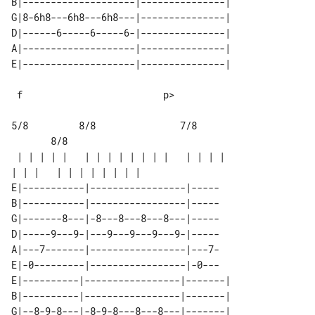
B|--------------------|---------------|

G|8-6h8---6h8---6h8---|---------------|

D|------6-----6-----6-|---------------|

A|--------------------|---------------|

 f                         p>

5/8         8/8               7/8      

       8/8

 | | | | |   | | | | | | | |   | | | | 

E|-----------|-----------------|-----

B|-----------|-----------------|-----

G|-------8---|-8---8---8---8---|-----

D|-----9---9-|---9---9---9---9-|-----

A|---7-------|-----------------|---7-

E|-0---------|-----------------|-0---

E|----------|-----------------|-------|

B|----------|-----------------|-------|

G|--8-9-8---|-8-9-8---8---8---|-------|
