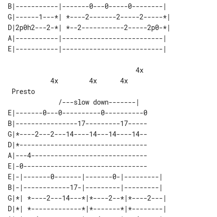
B|-----------|-------0---0-----0--------|  

G|------1---*| *----2-------2-----2-----*| 

D|2p0h2---2-*| *--2-----------2-----2p0-*| 

A|-----------|--------------------------|  

                                 4x    

           4x        4x      4x

 Presto                                

E|-------0---0----------0----------0

B|----------------17---------17-----

G|*----2---2---14----14---14----14--

D|*---------------------------------

A|---4------------------------------

E|-0--------------------------------

E|-|-------0-------|-------0-|---------|  

B|-|------------17-|---------|---------|  

G|*| *----2---14---*|*----2--*|*----2---| 

D|*| *-------------*|*-------*|*--------| 
