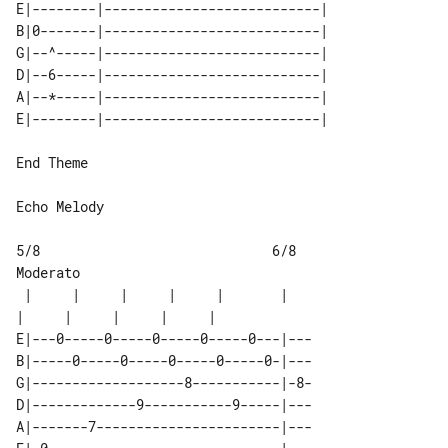
E|--------|---------------------------|

B|0-------|---------------------------|

G|--^-----|---------------------------|

D|--6-----|---------------------------|

A|--*-----|---------------------------|

End Theme

Echo Melody

5/8                             6/8

Moderato

 |     |     |     |     |       |     

E|---0-----0-----0-----0-----0---|---

B|-----0-----0-----0-----0-----0-|---

G|-------------------8-----------|-8-

D|-------------9-----------9-----|---

A|-------7-----------------------|---
