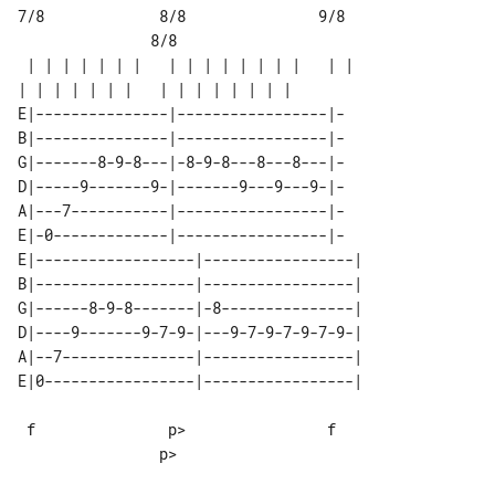
7/8             8/8               9/8  

               8/8

 | | | | | | |   | | | | | | | |   | | 

E|---------------|-----------------|-

B|---------------|-----------------|-

G|-------8-9-8---|-8-9-8---8---8---|-

D|-----9-------9-|-------9---9---9-|-

A|---7-----------|-----------------|-

E|-0-------------|-----------------|-

E|------------------|-----------------|

B|------------------|-----------------|

G|------8-9-8-------|-8---------------|

D|----9-------9-7-9-|---9-7-9-7-9-7-9-|

A|--7---------------|-----------------|

 f               p>                f   

                p>
