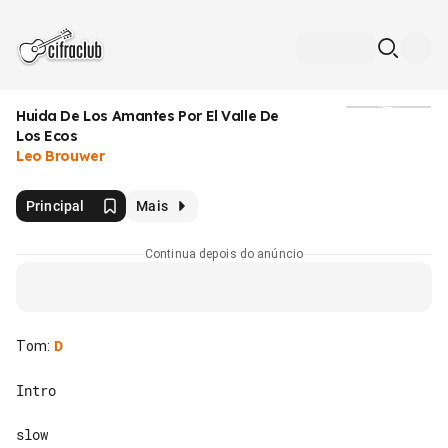
Huida De Los Amantes Por El Valle De
Mídia
Los Ecos
Leo Brouwer
Principal
Mais
Continua depois do anúncio
Tom
:
D
Intro

slow
