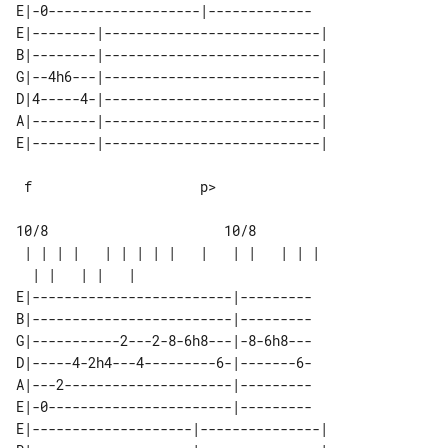
E|-0-------------------|-------------

E|--------|---------------------------|

B|--------|---------------------------|

G|--4h6---|---------------------------|

D|4-----4-|---------------------------|

A|--------|---------------------------|

 f                     p>

10/8                      10/8

 | | | |   | | | | |   |   | |   | | | 

E|-------------------------|---------

B|-------------------------|---------

G|-----------2---2-8-6h8---|-8-6h8---

D|-----4-2h4---4---------6-|-------6-

A|---2---------------------|---------

E|-0-----------------------|---------

E|--------------------|---------------|
