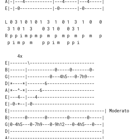
A|-|---4-----------|---4-----|---4-----|  

L 0 3 1 0 1 0 1  3  1  0 1  3  1  0   0

 3 1 0 1  3    0 3 1 0   0 3 1

R p p i m p m p  m  p  m p  m  p  m   p

 p i m p  m    p p i m   p p i

     4x

E|-------\--------------------------

B|------|-----------0-----0-------0-

G|------|---------0---4h5---0-7h9---

D|*----*|-------6-------------------

A|*--^-*|-----6---------------------

E|---4--|---4-----------------------

E|-0-*--|-0-------------------------

E|--------------------------------------| Moderato 

B|------0-------0--------0-------0-----|           

G|0-4h5---0-7h9---0-9h12---0-4h5---0---|           

D|-------------------------------------|           

A|-------------------------------------|           
