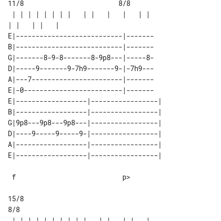
11/8                        8/8

 | | | | | | | |   | |   |   |   | |   

E|---------------------------|-------

B|---------------------------|-------

G|-------8-9-8-------8-9p8---|-----8-

D|-----9-------9-7h9-------9-|-7h9---

A|---7-----------------------|-------

E|-0-------------------------|-------

E|------------------|-----------------|

B|------------------|-----------------|

G|9p8---9p8---9p8---|-----------------|

D|----9-----9-----9-|-----------------|

A|------------------|-----------------|

 f                           p>

15/8                                  

8/8

 | | | | | | | | | |   | |   | |   |   
