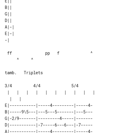
E||  

B||  

G||  

D||  

A|-| 

E|-| 

 ff              pp   f             ^  

     ^     ^

tamb.   Triplets

3/4         4/4             5/4

 |   |   |   |   |   |   |   |   |   | 

E|-----------|-----4---------|-----4-

B|-----9\5---|---5---5-------|---5---

G|-2/9-------|---------4-----|-------

D|-----------|-7-----6---6---|-7-----

A|-----------|-----4---------|-----4-
