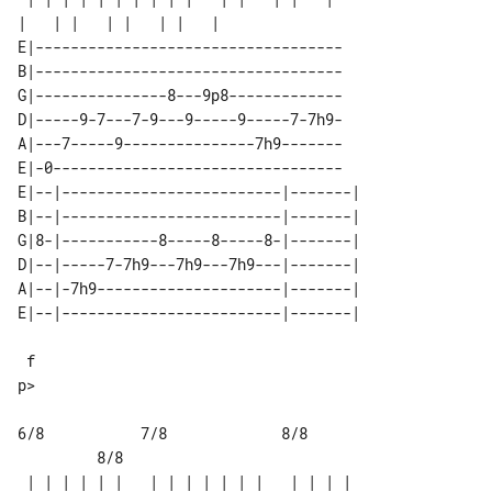
E|-----------------------------------

B|-----------------------------------

G|---------------8---9p8-------------

D|-----9-7---7-9---9-----9-----7-7h9-

A|---7-----9---------------7h9-------

E|-0---------------------------------

E|--|-------------------------|-------|

B|--|-------------------------|-------|

G|8-|-----------8-----8-----8-|-------|

D|--|-----7-7h9---7h9---7h9---|-------|

A|--|-7h9---------------------|-------|

 f                                     

p>

6/8           7/8             8/8      

         8/8

 | | | | | |   | | | | | | |   | | | | 
