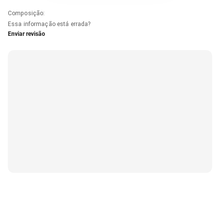
Composição
:
Essa informação está errada?
Enviar revisão