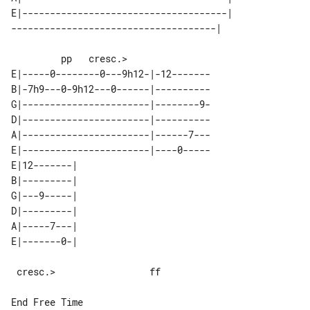
E|-------------------------------------|           

E|-----0--------0---9h12-|-12-------

B|-7h9---0-9h12---0------|----------

G|-----------------------|--------9-

D|-----------------------|----------

A|-----------------------|------7---

E|-----------------------|----0-----

E|12-------| 

B|---------| 

G|---9-----| 

D|---------| 

A|-----7---| 

 cresc.>                 ff

End Free Time
