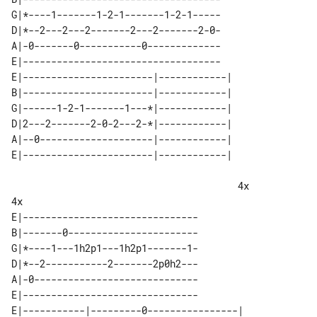
G|*----1-------1-2-1-------1-2-1-----

D|*--2---2---2-------2---2-------2-0-

A|-0-------0-----------0-------------

E|-----------------------------------

E|-----------------------|------------|

B|-----------------------|------------|

G|------1-2-1-------1---*|------------|

D|2---2-------2-0-2---2-*|------------|

A|--0--------------------|------------|

                                        4x                         
4x

E|-------------------------------

B|-------0-----------------------

G|*----1---1h2p1---1h2p1-------1-

D|*--2-----------2-------2p0h2---

A|-0-----------------------------

E|-------------------------------

E|-----------|---------0----------------|  
