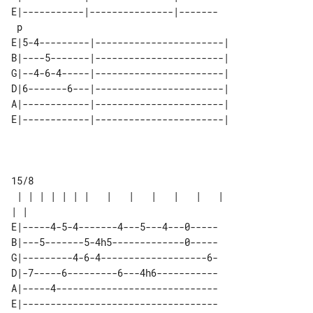
E|-----------|---------------|-------

 p                                   

E|5-4---------|-----------------------|

B|----5-------|-----------------------|

G|--4-6-4-----|-----------------------|

D|6-------6---|-----------------------|

A|------------|-----------------------|

E|------------|-----------------------|

15/8

 | | | | | | |   |   |   |   |   |   | 

E|-----4-5-4-------4---5---4---0-----

B|---5-------5-4h5-------------0-----

G|---------4-6-4-------------------6-

D|-7-----6---------6---4h6-----------

A|-----4-----------------------------

E|-----------------------------------
