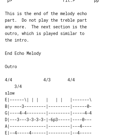
 p>                     rit.>        pp

This is the end of the melody echo 

part.  Do not play the treble part

any more.  The next section is the 

outro, which is played similar to

the intro.

End Echo Melody

Outro

4/4             4/3       4/4          

    3/4

E|------\| | |   |   | |   |-------\

B|-----3---------|---------|------0-

G|----4-4--------|---------|-----4-4

D|---3---3-3-3-3-|-6p3-----|----0---

A|---------------|---------|---4----

E|--4-----4------|---------|--4-----
