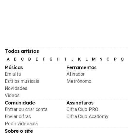
Todos artistas
A
B
C
D
E
F
G
H
I
J
K
L
M
N
O
P
Q
R
Músicas
Ferramentas
Em alta
Afinador
Estilos musicais
Metrônomo
Novidades
Videos
Comunidade
Assinaturas
Entrar ou criar conta
Cifra Club PRO
Enviar cifras
Cifra Club Academy
Pedir videoaula
Sobre o site