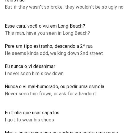
But if they wasn't so broke, they wouldn't be so ugly no
Esse cara, você o viu em Long Beach?
This man, have you seen in Long Beach?
Pare um tipo estranho, descendo a 2ª rua
He seems kinda odd, walking down 2nd street
Eu nunca o vi desanimar
I never seen him slow down
Nunca o vi mal-humorado, ou pedir uma esmola
Never seen him frown, or ask for a handout
Eu tinha que usar sapatos
I got to wear his shoes
Mas a única coisa que eu podeia era vestir uma roupa