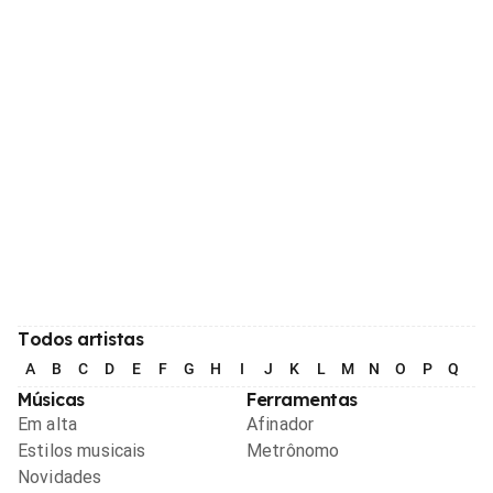
Todos artistas
A
B
C
D
E
F
G
H
I
J
K
L
M
N
O
P
Q
R
Músicas
Ferramentas
Em alta
Afinador
Estilos musicais
Metrônomo
Novidades